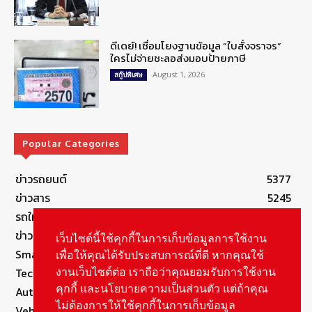
ดีเดย์! เชื่อมโยงฐานข้อมูล “ใบสั่งจราจร”
ใครไม่จ่ายชะลอส่งมอบป้ายภาษี
August 1, 2026
สกู๊ปพิเศษ
Popular Categories
ข่าวรถยนต์
5377
ข่าวสาร
5245
รถใหม่
3283
ข่าวประชาสัมพันธ์
2149
เว็บไซต์นี้ใช้คุกกี้ในการเก็บข้อมูลการใช้งาน
Smart Life
554
เพื่อให้คุณได้รับประสบการณ์ที่ดี หากคุณใช้
Technology
541
งานเว็บไซต์ต่อ เราถือว่าคุณยอมรับการใช้งาน
คุกกี้ และนโยบายความเป็นส่วนตัว แต่ถ้าคุณ
Autolife Lifestyle
490
ไม่ต้องการให้ใช้คุกกี้ในการเก็บข้อมูล
Vehicle
388