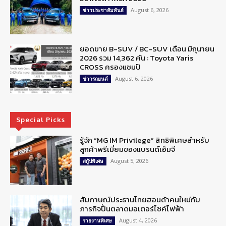
August 6, 2026
ข่าวประชาสัมพันธ์
ยอดขาย B-SUV / BC-SUV เดือน มิถุนายน
2026 รวม 14,362 คัน : Toyota Yaris
CROSS ครองแชมป์
August 6, 2026
ข่าวรถยนต์
Special Picks
รู้จัก “MG IM Privilege” สิทธิพิเศษสำหรับ
ลูกค้าพรีเมี่ยมของแบรนด์เอ็มจี
August 5, 2026
สกู๊ปพิเศษ
สัมภาษณ์ประธานไทยฮอนด้าคนใหม่กับ
ภารกิจปั้นตลาดมอเตอร์ไซค์ไฟฟ้า
August 4, 2026
รายงานพิเศษ