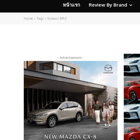
หน้าแรก
Review By Brand
Home
Tags
Subaru BRZ
- Advertisement -