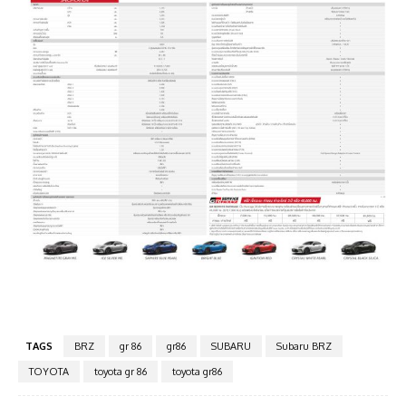
TAGS
BRZ
gr 86
gr86
SUBARU
Subaru BRZ
TOYOTA
toyota gr 86
toyota gr86