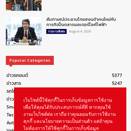
สัมภาษณ์ประธานไทยฮอนด้าคนใหม่กับ
ภารกิจปั้นตลาดมอเตอร์ไซค์ไฟฟ้า
August 4, 2026
รายงานพิเศษ
Popular Categories
ข่าวรถยนต์
5377
ข่าวสาร
5247
รถใหม่
3283
ข่าวประชาสัมพันธ์
2149
เว็บไซต์นี้ใช้คุกกี้ในการเก็บข้อมูลการใช้งาน
Smart Life
554
เพื่อให้คุณได้รับประสบการณ์ที่ดี หากคุณใช้
Technology
541
งานเว็บไซต์ต่อ เราถือว่าคุณยอมรับการใช้งาน
คุกกี้ และนโยบายความเป็นส่วนตัว แต่ถ้าคุณ
Autolife Lifestyle
490
ไม่ต้องการให้ใช้คุกกี้ในการเก็บข้อมูล
Vehicle
389