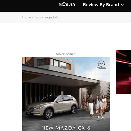
หน้าแรก
Review By Brand
Home
Tags
Project675
- Advertisement -