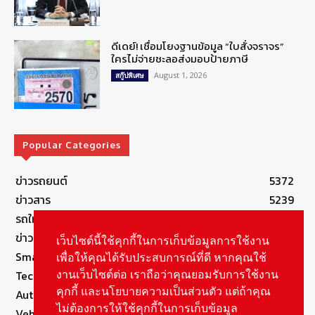
ดีเดย์! เชื่อมโยงฐานข้อมูล “ใบสั่งจราจร”
ใครไม่จ่ายชะลอส่งมอบป้ายภาษี
August 1, 2026
สกู๊ปพิเศษ
Popular Categories
ข่าวรถยนต์
5372
ข่าวสาร
5239
รถใหม่
3278
ข่าวประชาสัมพันธ์
2148
เว็บไซต์นี้ใช้คุกกี้ในการเก็บข้อมูลการใช้งาน
Smart Life
554
เพื่อให้คุณได้รับประสบการณ์ที่ดี หากคุณใช้
Technology
541
งานเว็บไซต์ต่อ เราถือว่าคุณยอมรับการใช้งาน
คุกกี้ และนโยบายความเป็นส่วนตัว แต่ถ้าคุณ
Autolife Lifestyle
490
ไม่ต้องการให้ใช้คุกกี้ในการเก็บข้อมูล
Vehicle
388