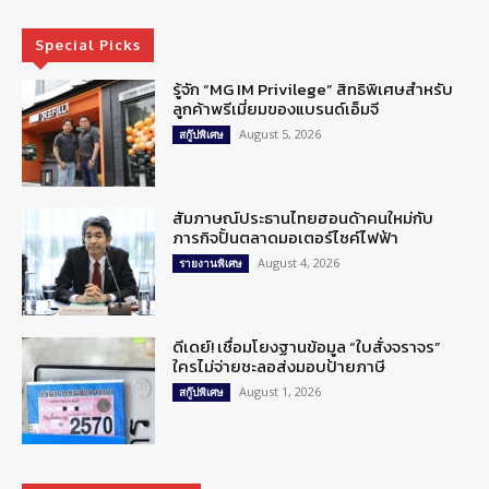
Special Picks
รู้จัก “MG IM Privilege” สิทธิพิเศษสำหรับ
ลูกค้าพรีเมี่ยมของแบรนด์เอ็มจี
August 5, 2026
สกู๊ปพิเศษ
สัมภาษณ์ประธานไทยฮอนด้าคนใหม่กับ
ภารกิจปั้นตลาดมอเตอร์ไซค์ไฟฟ้า
August 4, 2026
รายงานพิเศษ
ดีเดย์! เชื่อมโยงฐานข้อมูล “ใบสั่งจราจร”
ใครไม่จ่ายชะลอส่งมอบป้ายภาษี
August 1, 2026
สกู๊ปพิเศษ