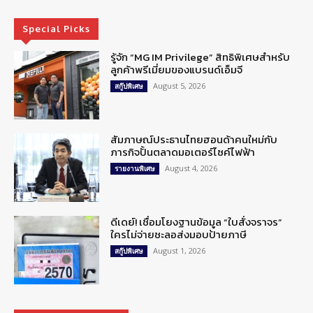
Special Picks
รู้จัก “MG IM Privilege” สิทธิพิเศษสำหรับ
ลูกค้าพรีเมี่ยมของแบรนด์เอ็มจี
August 5, 2026
สกู๊ปพิเศษ
สัมภาษณ์ประธานไทยฮอนด้าคนใหม่กับ
ภารกิจปั้นตลาดมอเตอร์ไซค์ไฟฟ้า
August 4, 2026
รายงานพิเศษ
ดีเดย์! เชื่อมโยงฐานข้อมูล “ใบสั่งจราจร”
ใครไม่จ่ายชะลอส่งมอบป้ายภาษี
August 1, 2026
สกู๊ปพิเศษ