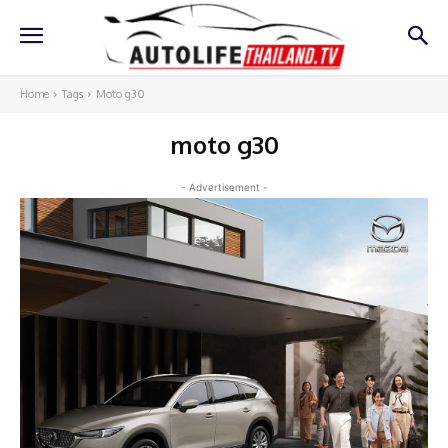
Home
Tags
Moto g30
moto g30
- Advertisement -