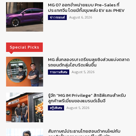
MG 07 ออกจำหน่ายแบบ Pre-Sales ที่
ประเทศจีน โดยมีทั้งขุมพลัง EV และ PHEV
August 6, 2026
ข่าวรถยนต์
Special Picks
MG ลั่นกลองรบ! เตรียมลุยชิงส่วนแบ่งตลาด
รถยนต์กลุ่มไฮบริดเพิ่มขึ้น
August 5, 2026
รายงานพิเศษ
รู้จัก “MG IM Privilege” สิทธิพิเศษสำหรับ
ลูกค้าพรีเมี่ยมของแบรนด์เอ็มจี
August 5, 2026
สกู๊ปพิเศษ
สัมภาษณ์ประธานไทยฮอนด้าคนใหม่กับ