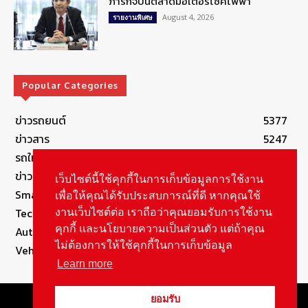
ภารกิจปั้นตลาดมอเตอร์ไซค์ไฟฟ้า
August 4, 2026
รายงานพิเศษ
Popular Categories
ข่าวรถยนต์
5377
ข่าวสาร
5247
รถใหม่
3283
ข่าวประชาสัมพันธ์
2149
เว็บไซต์นี้ใช้คุกกี้ในการเก็บข้อมูลการใช้งาน
Smart Life
554
เพื่อให้คุณได้รับประสบการณ์ที่ดี หากคุณใช้
Technology
541
งานเว็บไซต์ต่อ เราถือว่าคุณยอมรับการใช้งาน
คุกกี้ และนโยบายความเป็นส่วนตัว แต่ถ้าคุณ
Autolife Lifestyle
490
ไม่ต้องการให้ใช้คุกกี้ในการเก็บข้อมูล
Vehicle
389
Learn more
© Copyright 2021, All Rights Reserved Autolifethailand
ยอมรับ