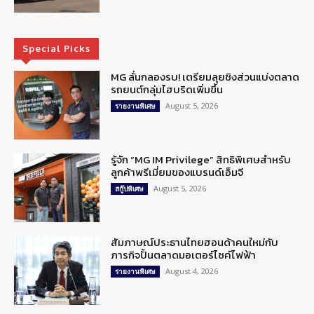
Special Picks
MG ลั่นกลองรบ! เตรียมลุยชิงส่วนแบ่งตลาด
รถยนต์กลุ่มไฮบริดเพิ่มขึ้น
August 5, 2026
รายงานพิเศษ
รู้จัก “MG IM Privilege” สิทธิพิเศษสำหรับ
ลูกค้าพรีเมี่ยมของแบรนด์เอ็มจี
August 5, 2026
สกู๊ปพิเศษ
สัมภาษณ์ประธานไทยฮอนด้าคนใหม่กับ
ภารกิจปั้นตลาดมอเตอร์ไซค์ไฟฟ้า
August 4, 2026
รายงานพิเศษ