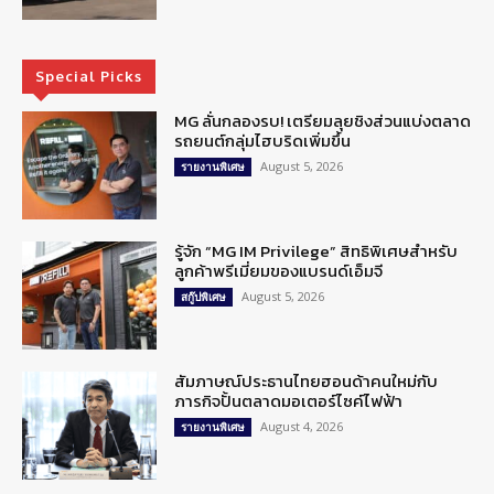
Special Picks
MG ลั่นกลองรบ! เตรียมลุยชิงส่วนแบ่งตลาด
รถยนต์กลุ่มไฮบริดเพิ่มขึ้น
August 5, 2026
รายงานพิเศษ
รู้จัก “MG IM Privilege” สิทธิพิเศษสำหรับ
ลูกค้าพรีเมี่ยมของแบรนด์เอ็มจี
August 5, 2026
สกู๊ปพิเศษ
สัมภาษณ์ประธานไทยฮอนด้าคนใหม่กับ
ภารกิจปั้นตลาดมอเตอร์ไซค์ไฟฟ้า
August 4, 2026
รายงานพิเศษ