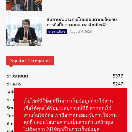
สัมภาษณ์ประธานไทยฮอนด้าคนใหม่กับ
ภารกิจปั้นตลาดมอเตอร์ไซค์ไฟฟ้า
August 4, 2026
รายงานพิเศษ
Popular Categories
ข่าวรถยนต์
5377
ข่าวสาร
5247
รถใหม่
3283
ข่าวประชาสัมพันธ์
2149
เว็บไซต์นี้ใช้คุกกี้ในการเก็บข้อมูลการใช้งาน
Smart Life
554
เพื่อให้คุณได้รับประสบการณ์ที่ดี หากคุณใช้
Technology
541
งานเว็บไซต์ต่อ เราถือว่าคุณยอมรับการใช้งาน
คุกกี้ และนโยบายความเป็นส่วนตัว แต่ถ้าคุณ
Autolife Lifestyle
490
ไม่ต้องการให้ใช้คุกกี้ในการเก็บข้อมูล
Vehicle
389