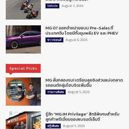
August 7, 2026
Vehicle
MG 07 ออกจำหน่ายแบบ Pre-Sales ที่
ประเทศจีน โดยมีทั้งขุมพลัง EV และ PHEV
August 6, 2026
ข่าวรถยนต์
Special Picks
MG ลั่นกลองรบ! เตรียมลุยชิงส่วนแบ่งตลาด
รถยนต์กลุ่มไฮบริดเพิ่มขึ้น
August 5, 2026
รายงานพิเศษ
รู้จัก “MG IM Privilege” สิทธิพิเศษสำหรับ
ลูกค้าพรีเมี่ยมของแบรนด์เอ็มจี
August 5, 2026
สกู๊ปพิเศษ