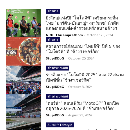
ข่าวสาร
ยิ่งใหญ่แห่งปี! “โมโตจีพี” เตรียมกระหึ่ม
ไทย “มาร์ติน-บันยาญ่า-มาร์เกซ” นำทัพ
แถลงก่อนแข่ง-สำรวจแทร็กสนามช้างฯ
Nithi Thuamprathom
-
October 25, 2024
ข่าวสาร
สถานการณ์ก่อนเกม “ไทยจีพี” ปีที่ 5 ของ
“โมโตจีพี” ที่ “ช้างฯ เซอร์กิต”
StupiDDoG
-
October 25, 2024
ข่าวต่างประเทศ
ร่างคิวแข่ง “โมโตจีพี 2025” ดวล 22 สนาม
เปิดซีซั่น “ช้างฯเซอร์กิต”
StupiDDoG
-
October 3, 2024
ข่าวต่างประเทศ
“ดอร์น่า” คอนเฟิร์ม “MotoGP” โยกเปิด
ฤดูกาล 2025-2026 ที่ “ช้างฯเซอร์กิต”
StupiDDoG
-
August 21, 2024
Autolife Lifestyle