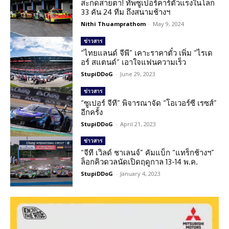
สะกดสายตา! ทัพซูเปอร์คาร์ตัวแรงในโลก
33 คัน 24 ทีม ถึงสนามช้างฯ
Nithi Thuamprathom
-
May 9, 2024
ข่าวสาร
“ไทยแลนด์ จีพี” เคาะราคาตั๋ว เพิ่ม “ไรเด
อร์ สแตนด์” เอาใจแฟนความเร็ว
StupiDDoG
-
June 29, 2023
ข่าวสาร
“ซูเปอร์ จีที” พิจารณาจัด “โอเวอร์ซี เรซส์”
อีกครั้ง
StupiDDoG
-
April 21, 2023
ข่าวสาร
“จีที เวิลด์ ชาเลนจ์” คัมแบ็ก “แทร็กช้างฯ”
ล็อกคิวดวลนัดเปิดฤดูกาล 13-14 พ.ค.
StupiDDoG
-
January 4, 2023