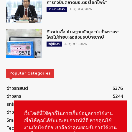
ภารกิจปั้นตลาดมอเตอร์ไซค์ไฟฟ้า
August 4, 2026
รายงานพิเศษ
ดีเดย์! เชื่อมโยงฐานข้อมูล “ใบสั่งจราจร”
ใครไม่จ่ายชะลอส่งมอบป้ายภาษี
August 1, 2026
สกู๊ปพิเศษ
Popular Categories
ข่าวรถยนต์
5376
ข่าวสาร
5244
รถใหม่
3282
ข่าวประชาสัมพันธ์
2149
เว็บไซต์นี้ใช้คุกกี้ในการเก็บข้อมูลการใช้งาน
Smart Life
554
เพื่อให้คุณได้รับประสบการณ์ที่ดี หากคุณใช้
Technology
541
งานเว็บไซต์ต่อ เราถือว่าคุณยอมรับการใช้งาน