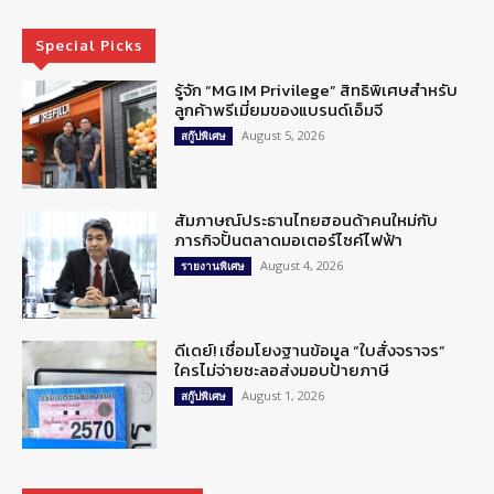
Special Picks
รู้จัก “MG IM Privilege” สิทธิพิเศษสำหรับ
ลูกค้าพรีเมี่ยมของแบรนด์เอ็มจี
August 5, 2026
สกู๊ปพิเศษ
สัมภาษณ์ประธานไทยฮอนด้าคนใหม่กับ
ภารกิจปั้นตลาดมอเตอร์ไซค์ไฟฟ้า
August 4, 2026
รายงานพิเศษ
ดีเดย์! เชื่อมโยงฐานข้อมูล “ใบสั่งจราจร”
ใครไม่จ่ายชะลอส่งมอบป้ายภาษี
August 1, 2026
สกู๊ปพิเศษ