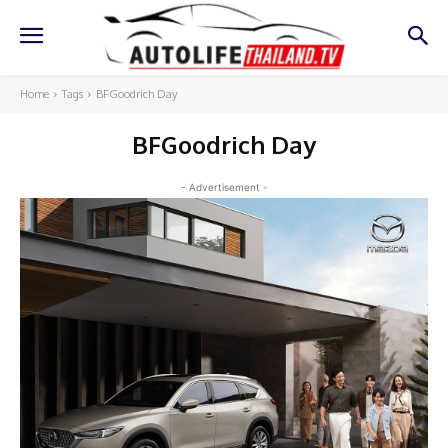
Home
Tags
BFGoodrich Day
BFGoodrich Day
- Advertisement -