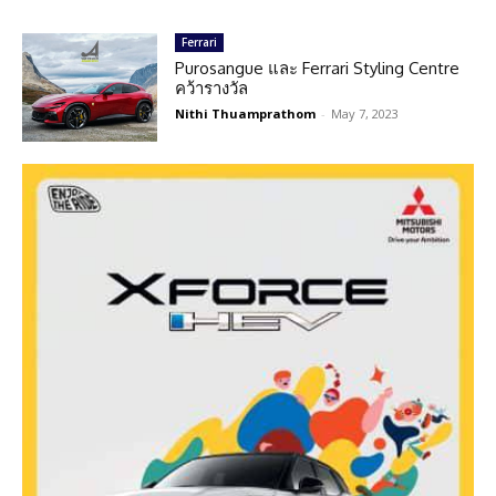
Ferrari
Purosangue และ Ferrari Styling Centre
คว้ารางวัล
Nithi Thuamprathom
-
May 7, 2023