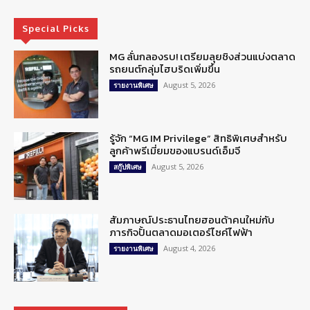
Special Picks
MG ลั่นกลองรบ! เตรียมลุยชิงส่วนแบ่งตลาด
รถยนต์กลุ่มไฮบริดเพิ่มขึ้น
August 5, 2026
รายงานพิเศษ
รู้จัก “MG IM Privilege” สิทธิพิเศษสำหรับ
ลูกค้าพรีเมี่ยมของแบรนด์เอ็มจี
August 5, 2026
สกู๊ปพิเศษ
สัมภาษณ์ประธานไทยฮอนด้าคนใหม่กับ
ภารกิจปั้นตลาดมอเตอร์ไซค์ไฟฟ้า
August 4, 2026
รายงานพิเศษ