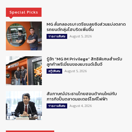
Special Picks
MG ลั่นกลองรบ! เตรียมลุยชิงส่วนแบ่งตลาด
รถยนต์กลุ่มไฮบริดเพิ่มขึ้น
August 5, 2026
รายงานพิเศษ
รู้จัก “MG IM Privilege” สิทธิพิเศษสำหรับ
ลูกค้าพรีเมี่ยมของแบรนด์เอ็มจี
August 5, 2026
สกู๊ปพิเศษ
สัมภาษณ์ประธานไทยฮอนด้าคนใหม่กับ
ภารกิจปั้นตลาดมอเตอร์ไซค์ไฟฟ้า
August 4, 2026
รายงานพิเศษ