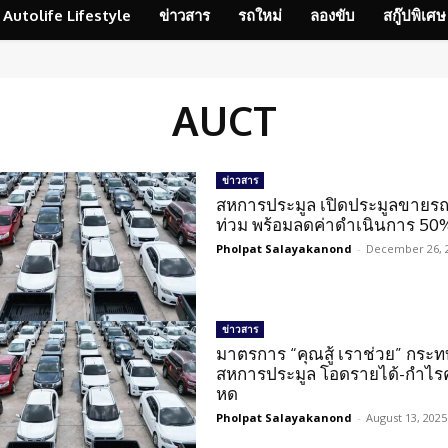
Autolife Lifestyle
ข่าวสาร
รถใหม่
ลองขับ
สกู๊ปพิเศษ
AUCT
ข่าวสาร
สหการประมูล เปิดประมูลขายรถ
ท่วม พร้อมลดค่าดำเนินการ 50
Pholpat Salayakanond
-
December 26, 
ข่าวสาร
มาตรการ “คุณสู้ เราช่วย” กระ
สหการประมูล โอดรายได้-กำไรคร
หด
Pholpat Salayakanond
-
August 13, 2025