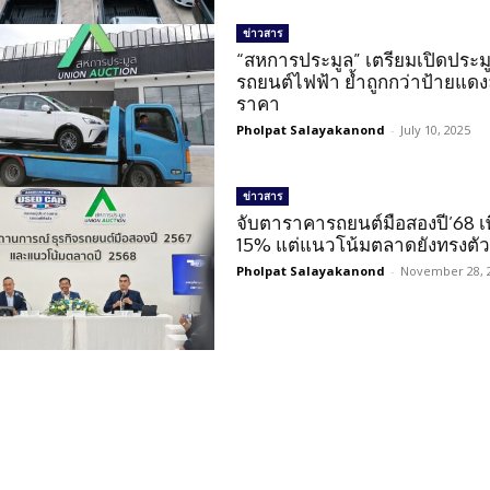
ข่าวสาร
“สหการประมูล” เตรียมเปิดประม
รถยนต์ไฟฟ้า ย้ำถูกกว่าป้ายแด
ราคา
Pholpat Salayakanond
-
July 10, 2025
ข่าวสาร
จับตาราคารถยนต์มือสองปี’68 เพิ
15% แต่แนวโน้มตลาดยังทรงตั
Pholpat Salayakanond
-
November 28, 