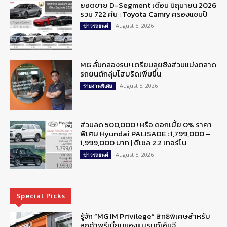
ยอดขาย D-Segment เดือน มิถุนายน 2026
รวม 722 คัน : Toyota Camry ครองแชมป์
August 5, 2026
ข่าวรถยนต์
MG ลั่นกลองรบ! เตรียมลุยชิงส่วนแบ่งตลาด
รถยนต์กลุ่มไฮบริดเพิ่มขึ้น
August 5, 2026
รายงานพิเศษ
ส่วนลด 500,000 ! หรือ ดอกเบี้ย 0% ราคา
พิเศษ Hyundai PALISADE : 1,799,000 –
1,999,000 บาท | ดีเซล 2.2 เทอร์โบ
August 5, 2026
ข่าวรถยนต์
Special Picks
รู้จัก “MG IM Privilege” สิทธิพิเศษสำหรับ
ลูกค้าพรีเมี่ยมของแบรนด์เอ็มจี