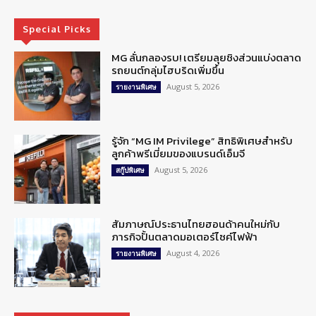
Special Picks
MG ลั่นกลองรบ! เตรียมลุยชิงส่วนแบ่งตลาด
รถยนต์กลุ่มไฮบริดเพิ่มขึ้น
August 5, 2026
รายงานพิเศษ
รู้จัก “MG IM Privilege” สิทธิพิเศษสำหรับ
ลูกค้าพรีเมี่ยมของแบรนด์เอ็มจี
August 5, 2026
สกู๊ปพิเศษ
สัมภาษณ์ประธานไทยฮอนด้าคนใหม่กับ
ภารกิจปั้นตลาดมอเตอร์ไซค์ไฟฟ้า
August 4, 2026
รายงานพิเศษ