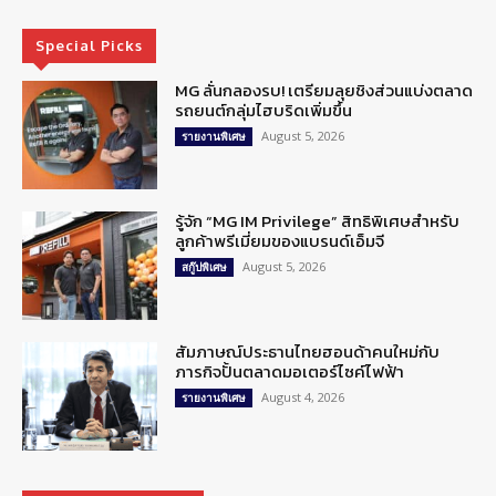
Special Picks
MG ลั่นกลองรบ! เตรียมลุยชิงส่วนแบ่งตลาด
รถยนต์กลุ่มไฮบริดเพิ่มขึ้น
August 5, 2026
รายงานพิเศษ
รู้จัก “MG IM Privilege” สิทธิพิเศษสำหรับ
ลูกค้าพรีเมี่ยมของแบรนด์เอ็มจี
August 5, 2026
สกู๊ปพิเศษ
สัมภาษณ์ประธานไทยฮอนด้าคนใหม่กับ
ภารกิจปั้นตลาดมอเตอร์ไซค์ไฟฟ้า
August 4, 2026
รายงานพิเศษ