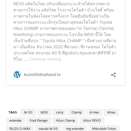
TAGS
bt-50
bt50
carry
Champ
d-max
dmax
extender
Ford Ranger
Hilux Champ
Hilux REVO
ISUZU D-MAX
mazda bt-50
mg extender
Mitsubishi Triton