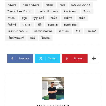
Navara
nissan navara
ranger
revo
SUZUKI CARRY
Toyota Hilux Champ
toyota hilux revo
toyota revo
Triton
กระบะ
ซูซูกิ
ซูซูกิ แครี่
ดีแม็ก
ดีแม็กซ์
ดีแม็ค
ดีแม็คซ์
นาวารา
บีที
ยอดขาย
ยอดขายรถ
ยอดขายรถกระบะ
ยอดขายรถยนต์
รถกระบะ
รีโว่
เรนเจอร์
เอ็กซ์เทนเดอร์
แครี่
ไทรทัน
Facebook
Twitter
Pinterest