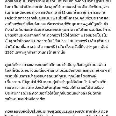
ควิกเลน ศูนย์บริการยางและรถยนต์ประเภทเร่งด่วน มาตรฐานระดับ
โลก เดินหน้าเปิดสาขาใหม่ล่าสุดที่อำเภอนครไทย จังหวัดพิษณุโลก
ในภาคเหนือตอนล่าง และเป็นสาขาที่ 18 ตอกย้ำกลยุทธ์การขยาย
เครือข่ายทางธุรกิจในรูปแบบแฟรนไชส์ให้ครอบคลุมทั่วประเทศ และ
สะท้อนพันธกิจที่จะส่งมอบบริการฟาสต์ฟิตคุณภาพสูงให้ลูกค้าเข้า
ถึงผลิตภัณฑ์อะไหล่และยางรถยนต์คุณภาพระดับโลก รวมถึงบริการ
มาตรฐานระดับสากลที่ “สะดวกกว่า ไว้ใจได้จริง” พร้อมมอบโปรโม
ชั่นสุดเร้าใจฉลองเปิดสาขาใหม่ ซื้อยาง 1 เส้น แถมฟรี 1 เส้น (จำนวน
จำกัด) และซื้อยาง 3 เส้น แถมฟรี 1 เส้น ตั้งแต่วันนี้ถึง 29 กุมภาพันธ์
2567 เฉพาะลูกค้าสาขานครไทยเท่านั้น
ศูนย์บริการยางและรถยนต์ ควิกเลน ดำเนินธุรกิจในรูปแบบแฟรน
ไชส์ที่เติบโตอย่างต่อเนื่องผ่านความร่วมมือกับนักลงทุนรายใหม่ ๆ ที่
พร้อมให้บริการบำรุงรักษารถยนต์ทุกรุ่น ทุกยี่ห้อ โดยช่างผู้
เชี่ยวชาญ ให้ลูกค้าได้รับความอุ่นใจ ล่าสุดได้เดินหน้าเปิดตัว ควิก
เลน สาขานครไทย จังหวัดพิษณุโลก พร้อมให้ความมั่นใจในเรื่อง
ประสบการณ์และความเอาใจใส่ในทุกขั้นตอนอย่างละเอียดจาก
พนักงานและช่างมืออาชีพ
ควิกเลนยังอัดโปรโมชั่นพิเศษสุดร้อนแรงฉลองเปิดสาขาใหม่ ด้วย