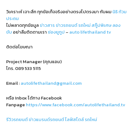
วิเคราะห์ เจาะลึก ทุกข้อเท็จจริงอย่างตรงไปตรงมา กับผม
นิธิ ท้วม
ประถม
ไม่พลาดทุกข้อมูล
ข่าวสาร
ข่าวรถยนต์
รถใหม่
สกู๊ปพิเศษ
ลอง
ขับ
อย่าลืมติดตามเรา
ช่องยูทูป
–
auto lifethailand tv
ติดต่อโฆษณา
Project Manager (คุณแอม)
โทร.
089 533 5115
Email :
autolifethailand@gmail.com
หรือ Inbox ได้ทาง Facebook
Fanpage
https://www.facebook.com/autolifethailand.tv
รีวิวรถยนต์
ข่าวแบรนด์รถยนต์
ไลฟ์สไตล์
รถใหม่