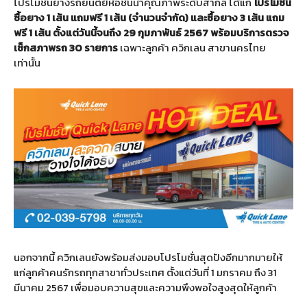
โปรโมชั่นยางรถยนต์ยี่ห้อชั้นนำคุณภาพระดับสากล ได้แก่
โปรโมชั่น
ซื้อยาง
1
เส้น
แถมฟรี
1
เส้น
(
จำนวนจำกัด
)
และซื้อยาง
3
เส้น
แถม
ฟรี
1
เส้น
ตั้งแต่วันนี้จนถึง
29
กุมภาพันธ์
2567
พร้อมบริการตรวจ
เช็กสภาพรถ
30
รายการ
เฉพาะลูกค้า ควิกเลน สาขานครไทย
เท่านั้น
นอกจากนี้ ควิกเลนยังพร้อมส่งมอบโปรโมชั่นสุดปังอีกมากมายให้
แก่ลูกค้าคนรักรถทุกสาขาทั่วประเทศ ตั้งแต่วันที่ 1 มกราคม ถึง 31
มีนาคม 2567 เพื่อมอบความสุขและความพึงพอใจสูงสุดให้ลูกค้า