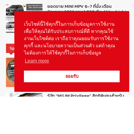
ยอดขาย MINI MPV 6-7 ที่นั่ง เดือน
มิถุนายน 2026 รวม 1,020 คัน : Mitsubishi
Xpander ครองแชมป์
August 6, 2026
เว็บไซต์นี้ใช้คุกกี้ในการเก็บข้อมูลการใช้งาน
ข่าวรถยนต์
เพื่อให้คุณได้รับประสบการณ์ที่ดี หากคุณใช้
งานเว็บไซต์ต่อ เราถือว่าคุณยอมรับการใช้งาน
คุกกี้ และนโยบายความเป็นส่วนตัว แต่ถ้าคุณ
Special Picks
ไม่ต้องการให้ใช้คุกกี้ในการเก็บข้อมูล
MG ลั่นกลองรบ! เตรียมลุยชิงส่วนแบ่งตลาด
Learn more
รถยนต์กลุ่มไฮบริดเพิ่มขึ้น
August 5, 2026
รายงานพิเศษ
ยอมรับ
รู้จัก “MG IM Privilege” สิทธิพิเศษสำหรับ
ลูกค้าพรีเมี่ยมของแบรนด์เอ็มจี
August 5, 2026
สกู๊ปพิเศษ
สัมภาษณ์ประธานไทยฮอนด้าคนใหม่กับ