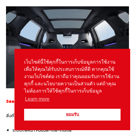
เว็บไซต์นี้ใช้คุกกี้ในการเก็บข้อมูลการใช้งาน
เพื่อให้คุณได้รับประสบการณ์ที่ดี หากคุณใช้
งานเว็บไซต์ต่อ เราถือว่าคุณยอมรับการใช้งาน
คุกกี้ และนโยบายความเป็นส่วนตัว แต่ถ้าคุณ
ไม่ต้องการให้ใช้คุกกี้ในการเก็บข้อมูล
Learn more
Sealion 6 Plug-in Hybrid Premium 1,039,900 บาท
สิ่งที่เพิ่มมาจากรุ่น Dynamic +100,000 บาท
ยอมรับ
ระบบไฟหน้า Follow-me-home