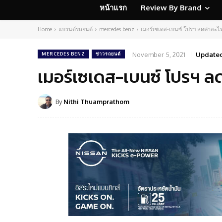
หน้าแรก
Review By Brand
Home
แบรนด์รถยนต์
mercedes benz
เมอร์เซเดส-เบนซ์ โปรฯ ลดค่าอะไ
November 5, 2021
Updated
MERCEDES BENZ
ข่าวรถยนต์
เมอร์เซเดส-เบนซ์ โปรฯ ลด
By
Nithi Thuamprathom