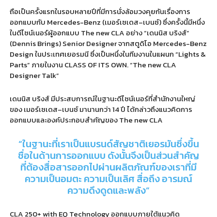
ถือเป็นครั้งแรกในรอบหลายปีที่มีการนั่งล้อมวงคุยกันเรื่องการ
ออกแบบกับ
Mercedes-Benz (
เมอร์เซเดส
–
เบนซ์
)
ซึ่งครั้งนี้มีหนึ่ง
ในดีไซน์เนอร์ผู้ออกแบบ
The new CLA
อย่าง
“
เดนนิส บริงส์
”
(Dennis Brings)
Senior Designer
จากสตูดิโอ
Mercedes-Benz
Design
ในประเทศเยอรมนี ซึ่งเป็นหนึ่งในทีมงานในแผนก
“Lights &
Parts”
ภายในงาน
CLASS OF ITS OWN. “The new CLA
Designer Talk”
เดนนิส บริงส์ มีประสบการณ์ในฐานะดีไซน์เนอร์ที่สำนักงานใหญ่
ของ เมอร์เซเดส
–
เบนซ์ มานานกว่า
14
ปี ได้กล่าวถึงแนวคิดการ
ออกแบบและองค์ประกอบสำคัญของ
The new CLA
“
ในฐานะที่เราเป็นแบรนด์สัญชาติเยอรมันซึ่งขึ้น
ชื่อในด้านการออกแบบ ดังนั้นจึงเป็นส่วนสำคัญ
ที่ต้องสื่อสารออกไปผ่านผลิตภัณฑ์ของเราที่มี
ความเป็นอมตะ ความเป็นเลิศ สื่อถึง อารมณ์
ความดึงดูดและพลัง
”
CLA 250+ with EQ Technology
ออกแบบภายใต้แนวคิด