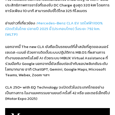
ประสิทธิภาพการชาร์จที่รองรับ
DC Charge
สูงสุด
320 kW
โดยการ
ชาร์จเพียง
10
นาที สามารถขับขี่ได้ไกล
325
กิโลเมตร
อ่านข่าวที่เกี่ยวข้อง :
Mercedes-Benz CLA EV รถไฟฟ้า100%
เปิดตัวในไทย ปลายปี 2025 นี้ (ประกอบไทย) วิ่งระยะ 792 km.
(WLTP)
นอกจากนี้
The new CLA
ยังถือเป็นรถยนต์ที่ล้ำสมัยที่สุดของเมอร์
เซเดส
–
เบนซ์ ด้วยการติดตั้งระบบปฏิบัติการ
MB.OS
ที่ผสานการ
ทำงานของเทคโนโลยี
AI
ด้วยระบบ
MBUX Virtual Assistance
ที่
ร่วมมือกับ
Google
นอกจากนี้ยังเชื่อมต่อเข้ากับแอปพลิเคชันระดับ
โลกมากมาย อาทิ
ChatGPT, Gemini, Google Maps, Microsoft
Teams, Webex, Zoom
ฯลฯ
CLA 250+ with EQ Technology
จะเปิดตัวในประเทศไทยอย่าง
เป็นทางการ ในงานมหกรรมยานยนต์ ครั้งที่
42
หรือ มอเตอร์เอ็กซ์โป
(Motor Expo 2025)