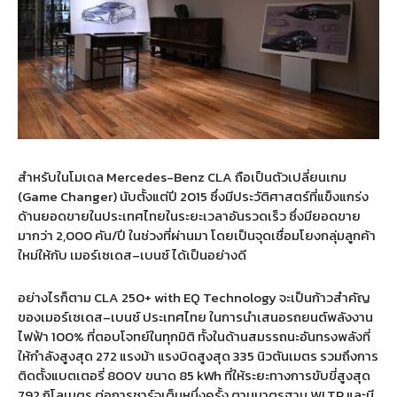
สำหรับในโมเดล
Mercedes-Benz CLA
ถือเป็นตัวเปลี่ยนเกม
(Game Changer)
นับตั้งแต่ปี
2015
ซึ่งมีประวัติศาสตร์ที่แข็งแกร่ง
ด้านยอดขายในประเทศไทยในระยะเวลาอันรวดเร็ว ซึ่งมียอดขาย
มากว่า
2,000
คัน
/
ปี ในช่วงที่ผ่านมา โดยเป็นจุดเชื่อมโยงกลุ่มลูกค้า
ใหม่ให้กับ เมอร์เซเดส
–
เบนซ์ ได้เป็นอย่างดี
อย่างไรก็ตาม
CLA 250+ with EQ Technology
จะเป็นก้าวสำคัญ
ของเมอร์เซเดส
–
เบนซ์ ประเทศไทย ในการนำเสนอรถยนต์พลังงาน
ไฟฟ้า
100%
ที่ตอบโจทย์ในทุกมิติ ทั้งในด้านสมรรถนะอันทรงพลังที่
ให้กำลังสูงสุด
272
แรงม้า แรงบิดสูงสุด
335
นิวตันเมตร รวมถึงการ
ติดตั้งแบตเตอรี่
800V
ขนาด
85 kWh
ที่ให้ระยะทางการขับขี่สูงสุด
792
กิโลเมตร ต่อการชาร์จเต็มหนึ่งครั้ง ตามมาตรฐาน
WLTP
และมี