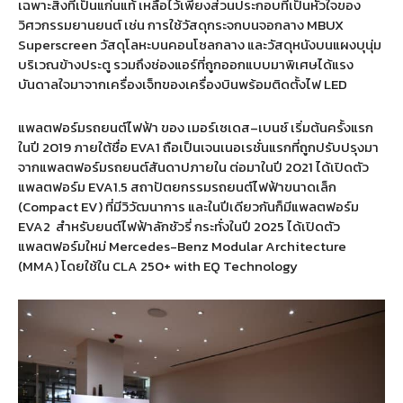
เฉพาะสิ่งที่เป็นแก่นแท้ เหลือไว้เพียงส่วนประกอบที่เป็นหัวใจของ
วิศวกรรมยานยนต์ เช่น การใช้วัสดุกระจกบนจอกลาง
MBUX
Superscreen
วัสดุโลหะบนคอนโซลกลาง และวัสดุหนังบนแผงบุนุ่ม
บริเวณข้างประตู รวมถึงช่องแอร์ที่ถูกออกแบบมาพิเศษได้แรง
บันดาลใจมาจากเครื่องเจ็ทของเครื่องบินพร้อมติดตั้งไฟ
LED
แพลตฟอร์มรถยนต์ไฟฟ้า ของ เมอร์เซเดส
–
เบนซ์ เริ่มต้นครั้งแรก
ในปี
2019
ภายใต้ชื่อ
EVA1
ถือเป็นเจนเนอเรชั่นแรกที่ถูกปรับปรุงมา
จากแพลตฟอร์มรถยนต์สันดาปภายใน ต่อมาในปี
2021
ได้เปิดตัว
แพลตฟอร์ม
EVA1.5
สถาปัตยกรรมรถยนต์ไฟฟ้าขนาดเล็ก
(Compact EV)
ที่มีวิวัฒนาการ และในปีเดียวกันก็มีแพลตฟอร์ม
EVA2
สำหรับยนต์ไฟฟ้าลักชัวรี่ กระทั่งในปี
2025
ได้เปิดตัว
แพลตฟอร์มใหม่
Mercedes-Benz Modular Architecture
(MMA)
โดยใช้ใน
CLA 250+ with EQ Technology