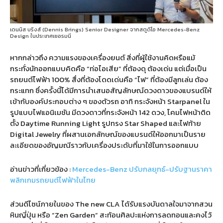
เดนนิส บริงส์ (Dennis Brings) Senior Designer จากสตูดิโอ Mercedes-Benz
Design ในประเทศเยอรมนี
หากกล่าวถึง ความแรงของเครื่องยนต์ สิ่งที่ผู้ใช้งานคิดหรือแม้
กระทั่งนักออกแบบคิดคือ
“
ท่อไอเสีย
”
ที่ต้องดุ ต้องเด่น แต่เมื่อเป็น
รถยนต์ไฟฟ้า
100%
สื่งที่ต้องโดดเด่นคือ
“
ไฟ
”
ที่ต้องมีลูกเล่น ต้อง
กระแทก ซึ่งครั้งนี้ได้มีการนำเสนอสัญลักษณ์ดวงดาวของแบรนด์ให้
เข้ากับองค์ประกอบต่าง ๆ ของตัวรถ อาทิ กระจังหน้า
Starpanel
ใน
รูปแบบไฟแอนิเมชัน มีดวงดาวที่กระจังหน้า
142
ดวง
,
โคมไฟหน้าติด
ตั้ง
Daytime Running Light
รูปทรง
Star Shaped
และไฟท้าย
Digital Jewelry
ที่ผสานเอกลักษณ์ของแบรนด์ให้ออกมาเป็นราย
ละเอียดของอัญมณีราวกับเครื่องประดับที่มาใช้ในการออกแบบ
อ่านข่าวที่เกี่ยวข้อง :
Mercedes-Benz ปรับกลยุทธ์-ปรับฐานราคา
พลิกเกมรถยนต์ไฟฟ้าในไทย
ส่วนดีไซน์ภายในของ
The new CLA
ได้รับแรงบันดาลใจมาจากสวน
หินญี่ปุ่น หรือ
“Zen Garden”
สะท้อนศิลปะแห่งการลดทอนและคงไว้