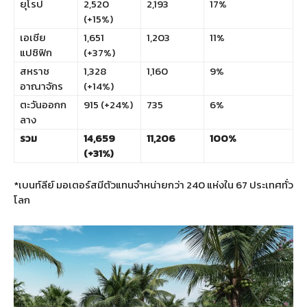
ยุโรป
2,520
2,193
17%
(+15%)
เอเชีย
1,651
1,203
11%
แปซิฟิก
(+37%)
สหราช
1,328
1,160
9%
อาณาจักร
(+14%)
ตะวันออกก
915 (+24%)
735
6%
ลาง
รวม
14,659
11,206
100%
(+31%)
*เบนท์ลีย์ มอเตอร์สมีตัวแทนจำหน่ายกว่า 240 แห่งใน 67 ประเทศทั่ว
โลก