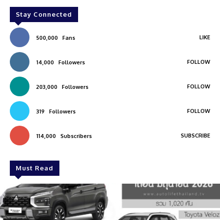
Stay Connected
LIKE
500,000
Fans
FOLLOW
14,000
Followers
FOLLOW
203,000
Followers
FOLLOW
319
Followers
SUBSCRIBE
114,000
Subscribers
Must Read