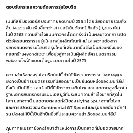
ตอบรับกระแสความต้องการรุ่นไฮบริด
เบนท์ลีย์ มอเตอร์ส ประกาศยอดขายปี 2564 โดยมียอดขายรวมทั้ง
สิ้น 14,659 คัน เพิ่มขึ้นกว่า 31 เปอร์เซ็นต์จากปีที่แล้ว (11,206 คัน)
ในปี 2563 ความสำเร็จแบบก้าวกระโดดครั้งนี้ เป็นผลมาจากการเปิด
ตัวอัครยนตรกรรมรุ่นใหม่ กลุ่มผลิตภัณฑ์ใหม่ และความต้องกา
รอัครยนตรกรรมไฮบริดรุ่นใหม่ที่เพิ่มมากขึ้น ซึ่งเป็นส่วนหนึ่งของ
กลยุทธ์ ‘Beyond100’ เพื่อมุ่งสู่การเป็นผู้ผลิตอัครยนตรกรรม
พลังงานไฟฟ้าแบบเต็มรูปแบบภายในปี 2573
ความสำเร็จของรุ่นไฮบริดใหม่นี้ ทำให้อัครยนตรกรรม Bentayga
ยังคงเป็นอัครยนตรกรรมที่มียอดขายเป็นอันดับหนึ่งของเบนท์ลีย์
ซึ่งนับเป็นปีที่ 5 และเป็นปีที่มีอัตราการเติบโตของยอดขายสูงที่สุดใน
ฐานะอัครยนตรกรรมแบบเอสยูวีที่ประสบความสำเร็จมากที่สุดใน
โลก นอกจากนี้ ยอดขายตลอดทั้งปีของ Flying Spur จากทั่วโลก
และการเปิดตัวของ Continental GT Speed และรุ่นย่อยอื่นๆ อีก 11
รุ่น ยังผลให้ปีนี้เป็นอีกปีหนึ่งที่ประสบความสำเร็จของเบนท์ลีย์
ภูมิภาคอเมริกายังคงรักษาตำแหน่งการเป็นตลาดที่มียอดขายมาก