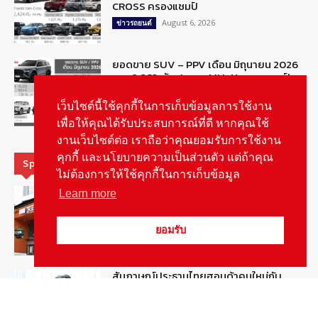
CROSS ครองแชมป์
August 6, 2026
ข่าวรถยนต์
ยอดขาย SUV – PPV เดือน มิถุนายน 2026
รวม 2,983 คัน : Isuzu MU-X ครองแชมป์
เฉือนชนะ Fortuner 3 คัน
เว็บไซต์นี้ใช้คุกกี้ในการเก็บข้อมูลการใช้งาน
August 6, 2026
ข่าวรถยนต์
เพื่อให้คุณได้รับประสบการณ์ที่ดี หากคุณใช้
งานเว็บไซต์ต่อ เราถือว่าคุณยอมรับการใช้งาน
คุกกี้ และนโยบายความเป็นส่วนตัว แต่ถ้าคุณ
Special Picks
ไม่ต้องการให้ใช้คุกกี้ในการเก็บข้อมูล
รู้จัก “MG IM Privilege” สิทธิพิเศษสำหรับ
Learn more
ลูกค้าพรีเมี่ยมของแบรนด์เอ็มจี
August 5, 2026
สกู๊ปพิเศษ
ยอมรับ
สัมภาษณ์ประธานไทยฮอนด้าคนใหม่กับ
ภารกิจปั้นตลาดมอเตอร์ไซค์ไฟฟ้า
August 4, 2026
รายงานพิเศษ