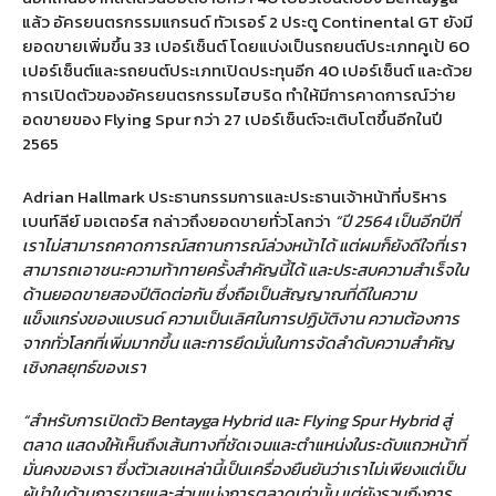
แล้ว อัครยนตรกรรมแกรนด์ ทัวเรอร์ 2 ประตู Continental GT ยังมี
ยอดขายเพิ่มขึ้น 33 เปอร์เซ็นต์ โดยแบ่งเป็นรถยนต์ประเภทคูเป้ 60
เปอร์เซ็นต์และรถยนต์ประเภทเปิดประทุนอีก 40 เปอร์เซ็นต์ และด้วย
การเปิดตัวของอัครยนตรกรรมไฮบริด ทำให้มีการคาดการณ์ว่าย
อดขายของ Flying Spur กว่า 27 เปอร์เซ็นต์จะเติบโตขึ้นอีกในปี
2565
Adrian Hallmark ประธานกรรมการและประธานเจ้าหน้าที่บริหาร
เบนท์ลีย์ มอเตอร์ส กล่าวถึงยอดขายทั่วโลกว่า
“ปี 2564 เป็นอีกปีที่
เราไม่สามารถคาดการณ์สถานการณ์ล่วงหน้าได้ แต่ผมก็ยังดีใจที่เรา
สามารถเอาชนะความท้าทายครั้งสำคัญนี้ได้ และประสบความสำเร็จใน
ด้านยอดขายสองปีติดต่อกัน ซึ่งถือเป็นสัญญาณที่ดีในความ
แข็งแกร่งของแบรนด์ ความเป็นเลิศในการปฏิบัติงาน ความต้องการ
จากทั่วโลกที่เพิ่มมากขึ้น และการยึดมั่นในการจัดลำดับความสำคัญ
เชิงกลยุทธ์ของเรา
“สำหรับการเปิดตัว Bentayga Hybrid และ Flying Spur Hybrid สู่
ตลาด แสดงให้เห็นถึงเส้นทางที่ชัดเจนและตำแหน่งในระดับแถวหน้าที่
มั่นคงของเรา ซึ่งตัวเลขเหล่านี้เป็นเครื่องยืนยันว่าเราไม่เพียงแต่เป็น
ผู้นำในด้านการขายและส่วนแบ่งการตลาดเท่านั้น แต่ยังรวมถึงการ