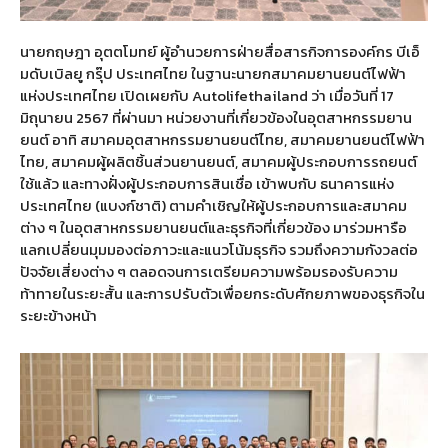
นายกฤษฎา อุตตโมทย์ ผู้อำนวยการฝ่ายสื่อสารกิจการองค์กร บีเอ็
มดับเบิลยู กรุ๊ป ประเทศไทย ในฐานะนายกสมาคมยานยนต์ไฟฟ้า
แห่งประเทศไทย เปิดเผยกับ Autolifethailand ว่า เมื่อวันที่ 17
มิถุนายน 2567 ที่ผ่านมา หน่วยงานที่เกี่ยวข้องในอุตสาหกรรมยาน
ยนต์ อาทิ สมาคมอุตสาหกรรมยานยนต์ไทย, สมาคมยานยนต์ไฟฟ้า
ไทย, สมาคมผู้ผลิตชิ้นส่วนยานยนต์, สมาคมผู้ประกอบการรถยนต์
ใช้แล้ว และทางฝั่งผู้ประกอบการสินเชื่อ เข้าพบกับ ธนาคารแห่ง
ประเทศไทย (แบงก์ชาติ) ตามคำเชิญให้ผู้ประกอบการและสมาคม
ต่าง ๆ ในอุตสาหกรรมยานยนต์และธุรกิจที่เกี่ยวข้อง มาร่วมหารือ
แลกเปลี่ยนมุมมองต่อภาวะและแนวโน้มธุรกิจ รวมถึงความกังวลต่อ
ปัจจัยเสี่ยงต่าง ๆ ตลอดจนการเตรียมความพร้อมรองรับความ
ท้าทายในระยะสั้น และการปรับตัวเพื่อยกระดับศักยภาพของธุรกิจใน
ระยะข้างหน้า