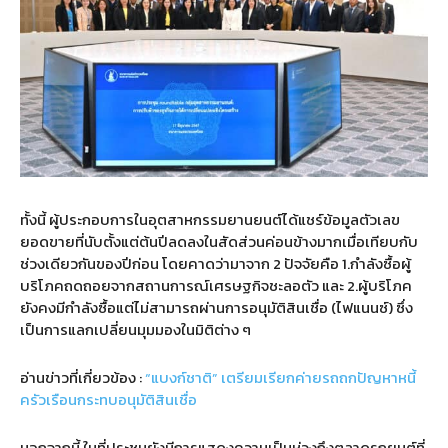
ทั้งนี้ ผู้ประกอบการในอุตสาหกรรมยานยนต์ได้แชร์ข้อมูลตัวเลข
ยอดขายที่นับตั้งแต่ต้นปีลดลงในสัดส่วนค่อนข้างมากเมื่อเทียบกับ
ช่วงเดียวกันของปีก่อน โดยคาดว่ามาจาก 2 ปัจจัยคือ 1.กำลังซื้อผู้
บริโภคถดถอยจากสถานการณ์เศรษฐกิจชะลอตัว และ 2.ผู้บริโภค
ยังคงมีกำลังซื้อแต่ไม่สามารถผ่านการอนุมัติสินเชื่อ (ไฟแนนซ์) ซึ่ง
เป็นการแลกเปลี่ยนมุมมองในมิติต่าง ๆ
อ่านข่าวที่เกี่ยวข้อง :
“แบงก์ชาติ” เตรียมเรียกค่ายรถถกปัญหาหนี้
ครัวเรือนกระทบอนุมัติสินเชื่อ
นอกจากนี้ ในที่ประชุมยังมีการแสดงความเป็นห่วงถึงตลาดรถยนต์ที่