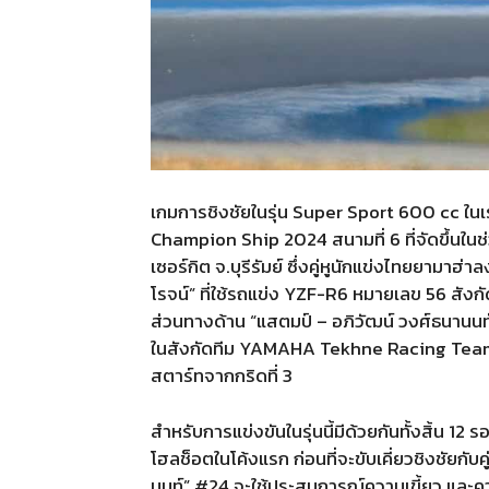
เกมการชิงชัยในรุ่น
Super Sport 600 cc
ในเ
Champion Ship 2024
สนามที่
6
ที่จัดขึ้นใน
เซอร์กิต จ
.
บุรีรัมย์ ซึ่งคู่หูนักแข่งไทยยามา
โรจน์
”
ที่ใช้รถแข่ง
YZF-R6
หมายเลข
56
สังกั
ส่วนทางด้าน
“
แสตมป์
–
อภิวัฒน์ วงศ์ธนานนท
ในสังกัดทีม
YAMAHA Tekhne Racing Tea
สตาร์ทจากกริดที่
3
สำหรับการแข่งขันในรุ่นนี้มีด้วยกันทั้งสิ้น
12
รอ
โฮลช็อตในโค้งแรก ก่อนที่จะขับเคี่ยวชิงชัยกับค
นนท์
” #24
จะใช้ประสบการณ์ความเขี้ยว และคว