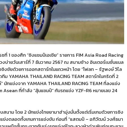
รซที่
1
ของศึก
“
ชิงแชมป์เอเชีย
”
รายการ
FIM Asia Road Racing
ช่วงบ่ายวันเสาร์ที่
7
ธันวาคม
2567
ณ สนามช้าง อินเตอร์เนชั่นแนล
ฮ่าลงชิงชัยด้วยการออกสตาร์ทในแถวหน้า โดย
“
โฟลท
–
รัฐพงษ์ วิไล
ดทีม
YAMAHA THAILAND RACING TEAM
สตาร์ทในกริดที่
2
์
”
นักแข่งจาก
YAMAHA THAILAND RACING TEAM
ที่ลงแข่ง
m Asean
ที่กำลัง
“
ลุ้นแชมป์
”
กับรถแข่ง
YZF-R6
หมายเลข
24
บสนาม โดย
2
นักแข่งไทยยามาฮ่ามุ่งมั่นตั้งแต่เริ่มเกมด้วยการชิง
ู่แข่งตลอดทั้งเกมการแข่งขัน ก่อนที่
“
แสตมป์
–
อภิวัฒน์ วงศ์ธนา
ามเหนือชั้นกระชากคันเร่งรถแข่งคู่ใจทะลวงฝ่าด่านหินก่อนทะยาน