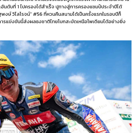
ันดับที่
1
ไปครองได้สำเร็จ ปูทางสู่การครองแชมป์ประจำปีได้
ฐพงษ์ วิไลโรจน์
” #56
ที่หวนคืนสนามได้เป็นครั้งแรกในรอบปีก็
ารแข่งขันนี้ส่งผลธงชาติไทยโบกสะบัดเหนือโพเดียมได้อย่างยิ่ง