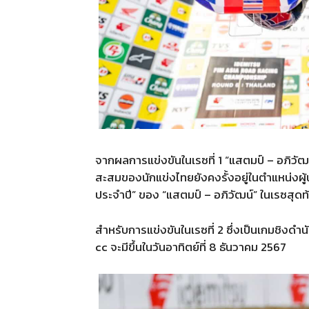
จากผลการแข่งขันในเรซที่
1 “
แสตมป์
–
อภิวัฒ
สะสมของนักแข่งไทยยังคงรั้งอยู่ในตำแหน่งผู้
ประจำปี
”
ของ
“
แสตมป์
–
อภิวัฒน์
”
ในเรซสุดท
สำหรับการแข่งขันในเรซที่
2
ซึ่งเป็นเกมชิงดำน
cc
จะมีขึ้นในวันอาทิตย์ที่
8
ธันวาคม
2567