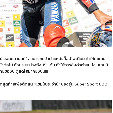
น์ วงศ์ธนานนท์
”
สามารถคว้าตำแหน่งท็อปโพเดียม ทำให้คะแนน
นำต่อไป ด้วยระยะห่างถึง
19
แต้ม ทำให้การชิงดำตำแหน่ง
“
แชมป์
้ายของปี ดูสดใสมากยิ่งขึ้น
!!!
ัดสุดท้ายเพื่อตัดสิน
“
แชมป์ประจำปี
”
ของรุ่น
Super Sport 600