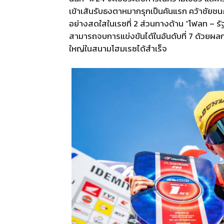
เข้าเส้นรับธงตาหมากรุกเป็นคันแรก คว้าชัยชนะอ
อย่างสดใสในเรซที่
2
ส่วนทางด้าน
“
โฟลท
–
รั
สามารถจบการแข่งขันได้ในอันดับที่
7
ด้วยผลก
ใหญ่ในสนามโฮมเรซได้สำเร็จ