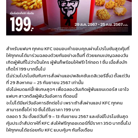
สำหรับแฟนๆ ทุกคน KFC ขอมอบคำขอบคุณผ่านโปรโมชันสุดคุ้มที่
ให้ทุกคนได้มาร่วมฉลองด้วยกันอย่างเต็มที่ ด้วยแคมเปญฉลองวัน
เกิดผู้พันที่ไม่ว่าเป็นใคร ผู้พันก็พร้อมให้ฟรี! ไก่ทอด 1 ชิ้น เมื่อสั่งบัก
เก็ตไก่ 199 บาทขึ้นไป
(ไม่ร่วมโปรโมชันกับการสั่งผ่านแอปพลิเคชันเดลิเวอรีอื่น) ตั้งแต่วัน
ที่ 29 สิงหาคม – 25 กันยายน 2567 เท่านั้น
ยังไม่หมดแค่นี้! พิเศษสุดๆ เพื่อฉลองวันเกิดผู้พันแซนเดอร์ส เอาใจ
แฟนๆ สาวกดีลผู้พันวันอังคาร ที่ตอนนี้
จะไม่ได้มีแค่วันอังคารอีกต่อไป เพราะถ้าสั่งผ่านแอป KFC ทุกคน
สามารถซื้อไก่ 10 ชิ้นได้ในราคา 199 บาท
ตลอด 5 วัน ตั้งแต่วันที่ 9 – 13 กันยายน 2567 และยังมีโปรโมชันสุด
คุ้มประจำสัปดาห์ที่ KFC ส่งให้ฟรีทุกออเดอร์ที่มีราคา 350 บาทขึ้นไป
ให้ทุกคนได้อร่อยกับ KFC แบบคุ้มๆ กันทั้งเดือน