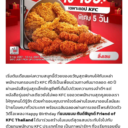
เริ่มต้นเดือนแห่งความสนุกนี้ด้วยของขวัญสุดพิเศษให้กับเหล่า
พนักงานครอบครัว KFC ที่ได้เป็นเพื่อนร่วมทางกันมาตลอด 40 ปี
ผ่านหนังสือรุ่นสุดเอ็กซ์คลูซีฟที่เต็มไปด้วยความทรงจำดีๆ แต่
หนังสือรุ่นอย่างเดียวยังไม่พอ KFC ขออวดพนักงานสุดคูลของเรา
ให้ทุกคนได้รู้จัก ด้วยคำขอบคุณจากใจจริงผ่านโฆษณาออนไลน์และ
ป้ายโฆษณาทั่วประเทศ พร้อมเฉลิมฉลองผ่านการเซอร์ไพรส์เปิดตัว
วิดีโอเพลง Happy Birthday ที่
แบมแบม
กันต์พิมุกต์
Friend of
KFC Thailand
ได้มาร่วมสร้างโมเมนต์สุดแสนประทับใจไปกับ
ตัวแทนพนักงาน KFC ประเทศไทย เป็นภาพน่ารักๆ ที่จะเรียกรอยยิ้ม