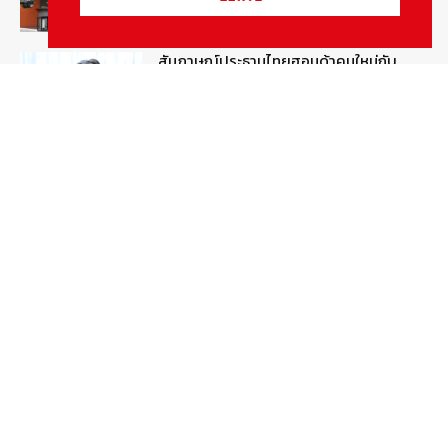
สัมภาษณ์ประธานไทยฮอนด้าคนใหม่กับ
ภารกิจปั้นตลาดมอเตอร์ไซค์ไฟฟ้า
August 4, 2026
รายงานพิเศษ
ดีเดย์! เชื่อมโยงฐานข้อมูล “ใบสั่งจราจร”
ใครไม่จ่ายชะลอส่งมอบป้ายภาษี
August 1, 2026
สกู๊ปพิเศษ
Popular Categories
ข่าวรถยนต์
5373
ข่าวสาร
5240
รถใหม่
3279