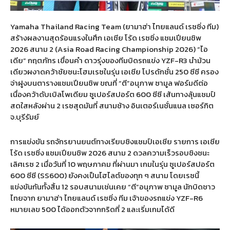
Yamaha Thailand Racing Team (
ยามาฮ่า ไทยแลนด์ เรซซิ่ง ทีม
)
สร้างผลงานสุดร้อนแรงในศึก เอเชีย โร้ด เรซซิ่ง แชมเปียนชิพ
2026
สนาม
2 (Asia Road Racing Championship 2026) “
ไอ
เดีย
”
กฤตภัทร เขื่อนคำ ดาวรุ่งของทีมบิดรถแข่ง
YZF-R3
นำม้วน
เดียวผงาดคว้าชัยชนะโฮมเรซในรุ่น เอเชีย โปรดักชั่น
250
ซีซี ครอง
จ่าฝูงบนตารางแชมเปียนชิพ ขณที่
“
ตี
”​
อนุภาพ ซามูล ฟอร์มดีต่อ
เนื่องคว้าดับเบิลโพเดียม ซูเปอร์สปอร์ต
600
ซีซี เส้นทางลุ้นแชมป์
สดใสหลังผ่าน
2
เรซสุดมันที่ สนามช้าง อินเตอร์เนชั่นแนล เซอร์กิต
จ
.
บุรีรัมย์
การแข่งขัน รถจักรยานยนต์ทางเรียบชิงแชมป์เอเชีย รายการ เอเชีย
โร้ด เรซซิ่ง แชมเปียนชิพ
2026
สนาม
2
ดวลความเร็วรอบชิงชนะ
เลิศเรซ
2
เมื่อวันที่
10
พฤษภาคม ที่ผ่านมา เกมในรุ่น ซูเปอร์สปอร์ต
600
ซีซี
(SS600)
ยังคงเป็นไฮไลต์ของทุก ๆ สนาม โดยเรซนี้
แข่งขันกันทั้งสิ้น
12
รอบสนามเช่นเคย
“
ตี
”​
อนุภาพ ซามูล นักบิดชาว
ไทยจาก ยามาฮ่า ไทยแลนด์ เรซซิ่ง ทีม เจ้าของรถแข่ง
YZF-R6
หมายเลข
500
ได้ออกตัวจากกริดที่
2
และเริ่มเกมได้ดี