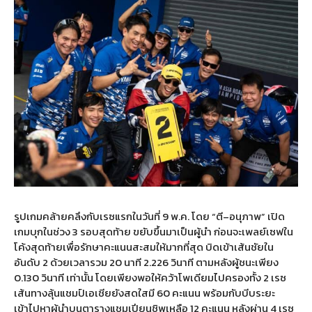
รูปเกมคล้ายคลึงกับเรซแรกในวันที่
9
พ
.
ค
.
โดย
“
ตี
–
อนุภาพ
”
เปิด
เกมบุกในช่วง
3
รอบสุดท้าย ขยับขึ้นมาเป็นผู้นำ ก่อนจะเพลย์เซฟใน
โค้งสุดท้ายเพื่อรักษาคะแนนสะสมให้มากที่สุด บิดเข้าเส้นชัยใน
อันดับ
2
ด้วยเวลารวม
20
นาที
2.226
วินาที ตามหลังผู้ชนะเพียง
0.130
วินาที เท่านั้น โดยเพียงพอให้คว้าโพเดียมไปครองทั้ง
2
เรซ
เส้นทางลุ้นแชมป์เอเชียยังสดใสมี
60
คะแนน พร้อมกับบีบระยะ
เข้าไปหาผู้นำบนตารางแชมเปียนชิพเหลือ
12
คะแนน หลังผ่าน
4
เรซ