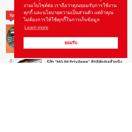
งานเว็บไซต์ต่อ เราถือว่าคุณยอมรับการใช้งาน
คุกกี้ และนโยบายความเป็นส่วนตัว แต่ถ้าคุณ
Special Picks
ไม่ต้องการให้ใช้คุกกี้ในการเก็บข้อมูล
MG ลั่นกลองรบ! เตรียมลุยชิงส่วนแบ่งตลาด
Learn more
รถยนต์กลุ่มไฮบริดเพิ่มขึ้น
August 5, 2026
รายงานพิเศษ
ยอมรับ
รู้จัก “MG IM Privilege” สิทธิพิเศษสำหรับ
ลูกค้าพรีเมี่ยมของแบรนด์เอ็มจี
August 5, 2026
สกู๊ปพิเศษ
สัมภาษณ์ประธานไทยฮอนด้าคนใหม่กับ
ภารกิจปั้นตลาดมอเตอร์ไซค์ไฟฟ้า
August 4, 2026
รายงานพิเศษ