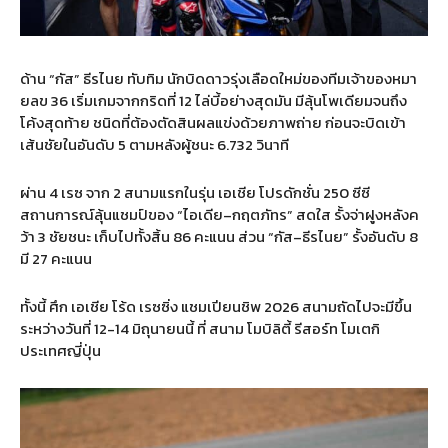
ด้าน
“
กัส
”
ธีรไนย ทับทิม นักบิดดาวรุ่งเลือดใหม่ของทีมเจ้าของหมา
ยลข
36
เริ่มเกมจากกริดที่
12
ไล่บี้อย่างสุดมัน มีลุ้นโพเดียมจนถึง
โค้งสุดท้าย ชนิดที่ต้องตัดสินผลแข่งด้วยภาพถ่าย ก่อนจะบิดเข้า
เส้นชัยในอันดับ
5
ตามหลังผู้ชนะ
6.732
วินาที
ผ่าน
4
เรซ จาก
2
สนามแรกในรุ่น เอเชีย โปรดักชั่น
250
ซีซี
สถานการณ์ลุ้นแชมป์ของ
“
ไอเดีย
–
กฤตภัทร
”
สดใส รั้งจ่าฝูงหลังค
ว้า
3
ชัยชนะ เก็บไปทั้งสิ้น
86
คะแนน ส่วน
“
กัส
–
ธีรไนย
”
รั้งอันดับ
8
มี
27
คะแนน
ทั้งนี้ ศึก เอเชีย โร้ด เรซซิ่ง แชมเปียนชิพ
2026
สนามถัดไปจะมีขึ้น
ระหว่างวันที่
12-14
มิถุนายนนี้ ที่ สนาม โมบิลิตี้ รีสอร์ท โมเตกิ
ประเทศญี่ปุ่น