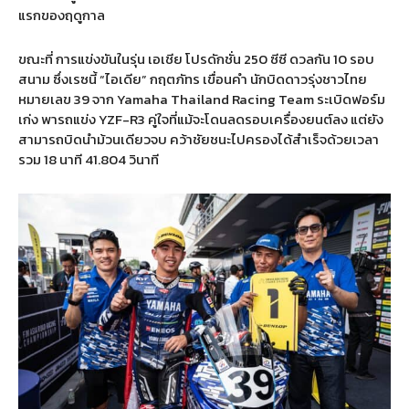
แรกของฤดูกาล
ขณะที่ การแข่งขันในรุ่น เอเชีย โปรดักชั่น
250
ซีซี ดวลกัน
10
รอบ
สนาม ซึ่งเรซนี้
“
ไอเดีย
”
กฤตภัทร เขื่อนคำ นักบิดดาวรุ่งชาวไทย
หมายเลข
39
จาก
Yamaha Thailand Racing Team
ระเบิดฟอร์ม
เก่ง พารถแข่ง
YZF-R3
คู่ใจที่แม้จะโดนลดรอบเครื่องยนต์ลง แต่ยัง
สามารถบิดนำม้วนเดียวจบ คว้าชัยชนะไปครองได้สำเร็จด้วยเวลา
รวม
18
นาที
41.804
วินาที