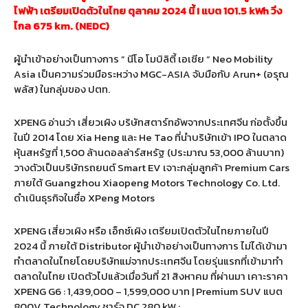
ไฟฟ้า เตรียมเปิดตัวในไทย ตุลาคม 2024 นี้ ! แบต 101.5 kWh วิ่ง
ไกล 675 km. (NEDC)
ผู้นำเข้าอย่างเป็นทางการ ” นีโอ โมบิลิตี้ เอเชีย ” Neo Mobility
Asia เป็นความร่วมมือระหว่าง MGC-ASIA จับมือกับ Arun+ (อรุณ
พลัส) ในกลุ่มของ ปตท.
XPENG อ่านว่า เสี่ยวเผิง บริษัทสตาร์ทอัพจากประเทศจีน ก่อตั้งขึ้น
ในปี 2014 โดย Xia Heng และ He Tao ที่นำบริษัทเข้า IPO ในตลาด
หุ้นสหรัฐที่ 1,500 ล้านดอลล่าร์สหรัฐ (ประมาณ 53,000 ล้านบาท)
วางตัวเป็นบริษัทรถยนต์ Smart EV เจาะกลุ่มลูกค้า Premium Cars
ภายใต้ Guangzhou Xiaopeng Motors Technology Co. Ltd.
ดำเนินธุรกิจในชื่อ XPeng Motors
XPENG เสี่ยวเผิง หรือ เอ็กซ์เผิง เตรียมเปิดตัวในไทยภายในปี
2024 นี้ ภายใต้ Distributor ผู้นำเข้าอย่างเป็นทางการ ไม่ได้เข้ามา
ทำตลาดในไทยโดยบริษัทแม่จากประเทศจีน โดยรุ่นแรกที่เข้ามาทำ
ตลาดในไทย เปิดตัวไปแล้วเมื่อวันที่ 21 สิงหาคม ที่ผ่านมา เคาะราคา
XPENG G6 : 1,439,000 – 1,599,000 บาท | Premium SUV แบต
800V Technology ชาร์จ DC 280 kW :