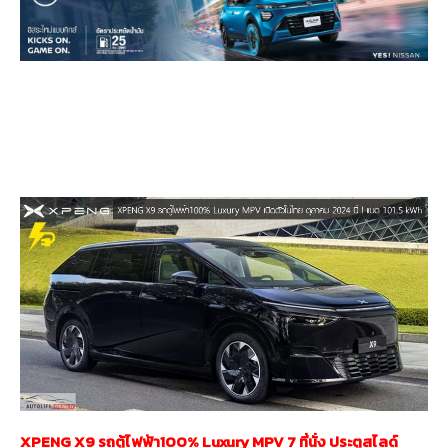
XPENG X9 รถตู้ไฟฟ้า100% Luxury MPV 7 ที่นั่ง ประตูสไลด์