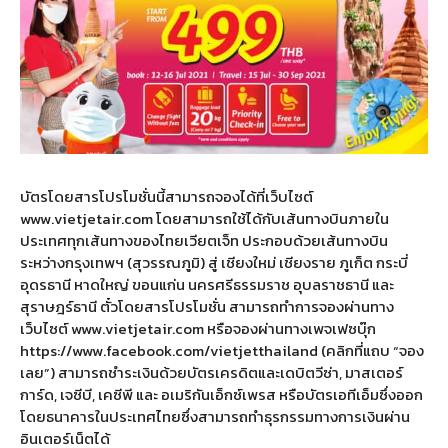
บัตรโดยสารโปรโมชั่นนี้สามารถจองได้ที่เว็บไซต์
www.vietjetair.com โดยสามารถใช้ได้กับเส้นทางบินภายใน
ประเทศทุกเส้นทางของไทยเวียตเจ็ท ประกอบด้วยเส้นทางบิน
ระหว่างกรุงเทพฯ (สุวรรณภูมิ) สู่ เชียงใหม่ เชียงราย ภูเก็ต กระบี่
อุดรธานี หาดใหญ่ ขอนแก่น นครศรีธรรมราช อุบลราชธานี และ
สุราษฎร์ธานี ตั๋วโดยสารโปรโมชั่น สามารถทำการจองผ่านทาง
เว็บไซต์ www.vietjetair.com หรือจองผ่านทางเพจเฟซบุ๊ก
https://www.facebook.com/vietjetthailand (คลิกที่แถบ “จอง
เลย”) สามารถชำระเงินด้วยบัตรเครดิตและเดบิตวีซ่า, มาสเตอร์
การ์ด, เจซีบี, เคซีพี และ อเมริกันเอ็กซ์เพรส หรือบัตรเอทีเอ็มซึ่งออก
โดยธนาคารในประเทศไทยซึ่งสามารถทำธุรกรรมทางการเงินผ่าน
อินเตอร์เน็ตได้