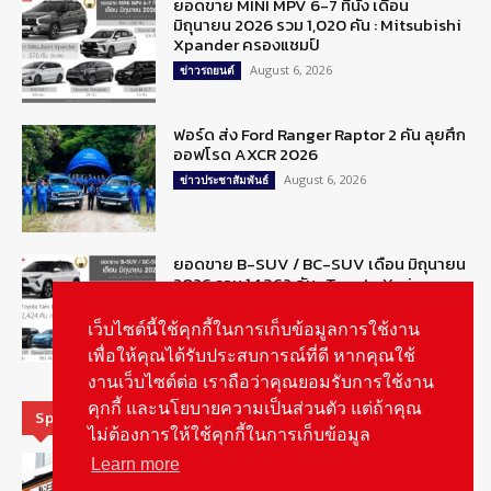
ยอดขาย MINI MPV 6-7 ที่นั่ง เดือน
มิถุนายน 2026 รวม 1,020 คัน : Mitsubishi
Xpander ครองแชมป์
August 6, 2026
ข่าวรถยนต์
ฟอร์ด ส่ง Ford Ranger Raptor 2 คัน ลุยศึก
ออฟโรด AXCR 2026
August 6, 2026
ข่าวประชาสัมพันธ์
ยอดขาย B-SUV / BC-SUV เดือน มิถุนายน
2026 รวม 14,362 คัน : Toyota Yaris
CROSS ครองแชมป์
August 6, 2026
เว็บไซต์นี้ใช้คุกกี้ในการเก็บข้อมูลการใช้งาน
ข่าวรถยนต์
เพื่อให้คุณได้รับประสบการณ์ที่ดี หากคุณใช้
งานเว็บไซต์ต่อ เราถือว่าคุณยอมรับการใช้งาน
คุกกี้ และนโยบายความเป็นส่วนตัว แต่ถ้าคุณ
Special Picks
ไม่ต้องการให้ใช้คุกกี้ในการเก็บข้อมูล
รู้จัก “MG IM Privilege” สิทธิพิเศษสำหรับ
Learn more
ลูกค้าพรีเมี่ยมของแบรนด์เอ็มจี