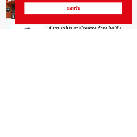
August 5, 2026
สกู๊ปพิเศษ
ยอมรับ
สัมภาษณ์ประธานไทยฮอนด้าคนใหม่กับ
ภารกิจปั้นตลาดมอเตอร์ไซค์ไฟฟ้า
August 4, 2026
รายงานพิเศษ
ดีเดย์! เชื่อมโยงฐานข้อมูล “ใบสั่งจราจร”
ใครไม่จ่ายชะลอส่งมอบป้ายภาษี
August 1, 2026
สกู๊ปพิเศษ
Popular Categories
ข่าวรถยนต์
5377
ข่าวสาร
5245