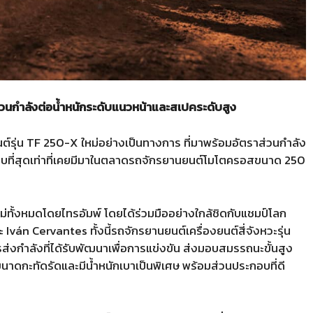
วนกำลังต่อน้ำหนักระดับแนวหน้าและสเปคระดับสูง
นต์รุ่น TF 250-X ใหม่อย่างเป็นทางการ ที่มาพร้อมอัตราส่วนกำลัง
แบบที่สุดเท่าที่เคยมีมาในตลาดรถจักรยานยนต์โมโตครอสขนาด 250
่ทั้งหมดโดยไทรอัมพ์ โดยได้ร่วมมืออย่างใกล้ชิดกับแชมป์โลก
ván Cervantes ทั้งนี้รถจักรยานยนต์เครื่องยนต์สี่จังหวะรุ่น
รส่งกำลังที่ได้รับพัฒนาเพื่อการแข่งขัน ส่งมอบสมรรถนะขั้นสูง
่มีขนาดกะทัดรัดและมีน้ำหนักเบาเป็นพิเศษ พร้อมส่วนประกอบที่ดี