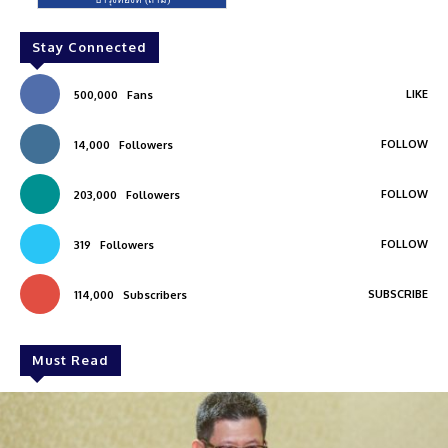
Stay Connected
LIKE
500,000
Fans
FOLLOW
14,000
Followers
FOLLOW
203,000
Followers
FOLLOW
319
Followers
SUBSCRIBE
114,000
Subscribers
Must Read