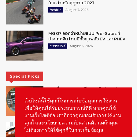
ใหม่ สำหรับฤดูกาล 2027
August 7, 2026
Vehicle
MG 07 ออกจำหน่ายแบบ Pre-Sales ที่
ประเทศจีน โดยมีทั้งขุมพลัง EV และ PHEV
August 6, 2026
ข่าวรถยนต์
Special Picks
MG ลั่นกลองรบ! เตรียมลุยชิงส่วนแบ่งตลาด
รถยนต์กลุ่มไฮบริดเพิ่มขึ้น
เว็บไซต์นี้ใช้คุกกี้ในการเก็บข้อมูลการใช้งาน
August 5, 2026
รายงานพิเศษ
เพื่อให้คุณได้รับประสบการณ์ที่ดี หากคุณใช้
งานเว็บไซต์ต่อ เราถือว่าคุณยอมรับการใช้งาน
คุกกี้ และนโยบายความเป็นส่วนตัว แต่ถ้าคุณ
รู้จัก “MG IM Privilege” สิทธิพิเศษสำหรับ
ลูกค้าพรีเมี่ยมของแบรนด์เอ็มจี
ไม่ต้องการให้ใช้คุกกี้ในการเก็บข้อมูล