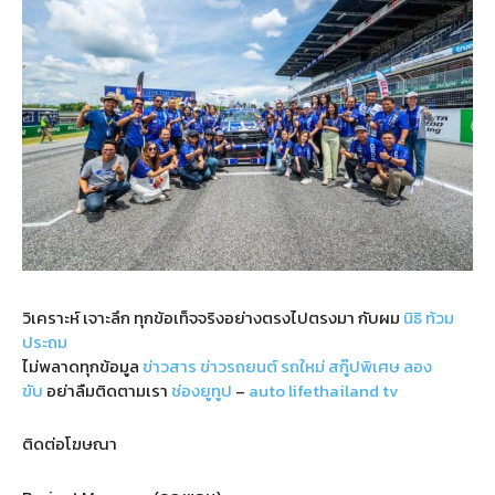
วิเคราะห์ เจาะลึก ทุกข้อเท็จจริงอย่างตรงไปตรงมา กับผม
นิธิ ท้วม
ประถม
ไม่พลาดทุกข้อมูล
ข่าวสาร
ข่าวรถยนต์
รถใหม่
สกู๊ปพิเศษ
ลอง
ขับ
อย่าลืมติดตามเรา
ช่องยูทูป
–
auto lifethailand tv
ติดต่อโฆษณา