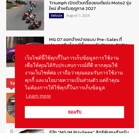
Triumph เปิดตัวเครื่องยนต์แข่ง Moto2 รุ่น
ใหม่ สำหรับฤดูกาล 2027
August 7, 2026
Vehicle
MG 07 ออกจำหน่ายแบบ Pre-Sales ที่
ประเทศจีน โดยมีทั้งขุมพลัง EV และ PHEV
August 6, 2026
ข่าวรถยนต์
เว็บไซต์นี้ใช้คุกกี้ในการเก็บข้อมูลการใช้งาน
เพื่อให้คุณได้รับประสบการณ์ที่ดี หากคุณใช้
งานเว็บไซต์ต่อ เราถือว่าคุณยอมรับการใช้งาน
คุกกี้ และนโยบายความเป็นส่วนตัว แต่ถ้าคุณ
Special Picks
ไม่ต้องการให้ใช้คุกกี้ในการเก็บข้อมูล
MG ลั่นกลองรบ! เตรียมลุยชิงส่วนแบ่งตลาด
Learn more
รถยนต์กลุ่มไฮบริดเพิ่มขึ้น
August 5, 2026
รายงานพิเศษ
ยอมรับ
รู้จัก “MG IM Privilege” สิทธิพิเศษสำหรับ
ลูกค้าพรีเมี่ยมของแบรนด์เอ็มจี