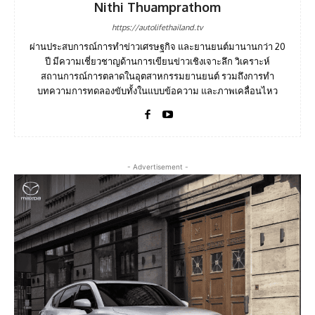
Nithi Thuamprathom
https://autolifethailand.tv
ผ่านประสบการณ์การทำข่าวเศรษฐกิจ และยานยนต์มานานกว่า 20
ปี มีความเชี่ยวชาญด้านการเขียนข่าวเชิงเจาะลึก วิเคราะห์
สถานการณ์การตลาดในอุตสาหกรรมยานยนต์ รวมถึงการทำ
บทความการทดลองขับทั้งในแบบข้อความ และภาพเคลื่อนไหว
- Advertisement -