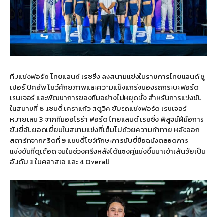
ทีมแข่งฟอร์ด ไทยแลนด์ เรซซิ่ง ลงสนามแข่งในรายการไทยแลนด์ ซู
เปอร์ ปิคอัพ โชว์ศักยภาพและความแข็งแกร่งของรถกระบะฟอร์ด
เรนเจอร์ และพัฒนาการของทีมอย่างไม่หยุดยั้ง สำหรับการแข่งขัน
ในสนามที่ 6 แซนดี้ เคราแก้ว สตูวิค ขับรถแข่งฟอร์ด เรนเจอร์
หมายเลข 3 จากทีมออโรร่า ฟอร์ด ไทยแลนด์ เรซซิ่ง พิสูจน์ฝีมือการ
ขับขี่อันยอดเยี่ยมในสนามแข่งที่เต็มไปด้วยความท้าทาย หลังออก
สตาร์ทจากกริดที่ 9 แซนดี้โชว์ทักษะการขับขี่มือฉมังตลอดการ
แข่งขันที่ดุเดือด จนในช่วงครึ่งหลังได้แซงคู่แข่งขึ้นมาเข้าเส้นชัยเป็น
อันดับ 3 ในคลาสเอ และ 4 Overall