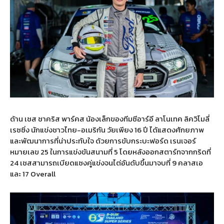
ด้าน เชส ชาคริส พาร์คส น้องเล็กของทีมซีอาร์อี ลาโนเทค ลิควิโมลี่
เรซซิ่ง นักแข่งชาวไทย-อเมริกัน วัยเพียง 16 ปี ได้แสดงศักยภาพ
และพัฒนาการที่น่าประทับใจ ด้วยการขับกระบะฟอร์ด เรนเจอร์
หมายเลข 25 ในการแข่งขันสนามที่ 5 โดยหลังออกสตาร์ทจากกริดที่
24 เชสสามารถเบียดแซงคู่แข่งจนไต่อันดับขึ้นมาจบที่ 9 คลาสเอ
และ 17 Overall