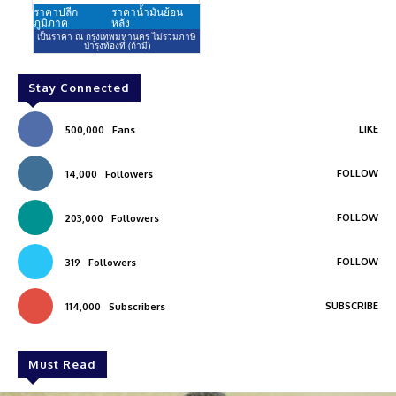
Stay Connected
LIKE
500,000
Fans
FOLLOW
14,000
Followers
FOLLOW
203,000
Followers
FOLLOW
319
Followers
SUBSCRIBE
114,000
Subscribers
Must Read