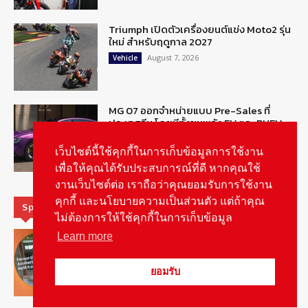
Triumph เปิดตัวเครื่องยนต์แข่ง Moto2 รุ่น
ใหม่ สำหรับฤดูกาล 2027
August 7, 2026
Vehicle
MG 07 ออกจำหน่ายแบบ Pre-Sales ที่
ประเทศจีน โดยมีทั้งขุมพลัง EV และ PHEV
August 6, 2026
ข่าวรถยนต์
เว็บไซต์นี้ใช้คุกกี้ในการเก็บข้อมูลการใช้งาน
เพื่อให้คุณได้รับประสบการณ์ที่ดี หากคุณใช้
งานเว็บไซต์ต่อ เราถือว่าคุณยอมรับการใช้งาน
คุกกี้ และนโยบายความเป็นส่วนตัว แต่ถ้าคุณ
Special Picks
ไม่ต้องการให้ใช้คุกกี้ในการเก็บข้อมูล
MG ลั่นกลองรบ! เตรียมลุยชิงส่วนแบ่งตลาด
Learn more
รถยนต์กลุ่มไฮบริดเพิ่มขึ้น
August 5, 2026
รายงานพิเศษ
ยอมรับ