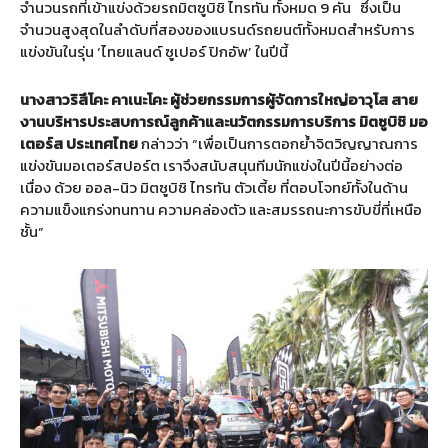
จำนวนรถที่เข้าแข่งด้วยรถมิตซูบิชิ ไทรทัน ทั้งหมด 9 คัน
ซึ่งเป็น
จำนวนสูงสุดในลำดับที่สองของแบรนด์รถยนต์ทั้งหมดสำหรับการ
แข่งขันในรุ่น ‘ไทยแลนด์ ซูเปอร์ ปิกอัพ’ ในปีนี้
นางสาวริสึโคะ
คาเนะโคะ
ผู้ช่วยกรรมการผู้จัดการใหญ่อาวุโส
สาย
งานบริหารประสบการณ์ลูกค้าและนวัตกรรมการบริการ
มิตซูบิชิ
มอ
เตอร์ส
ประเทศไทย
กล่าวว่า “เพื่อเป็นการตอกย้ำจิตวิญญาณการ
แข่งขันมอเตอร์สปอร์ต เราจึงสนับสนุนทีมนักแข่งในปีนี้อย่างต่อ
เนื่อง ด้วย ออล-นิว มิตซูบิชิ ไทรทัน ตัวเตี้ย ที่ตอบโจทย์ทั้งในด้าน
ความแข็งแกร่งทนทาน ความคล่องตัว และสมรรถนะการขับขี่ที่เหนือ
ชั้น”