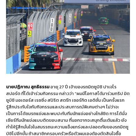
นายปฏิภาณ
สุทธิธรรม
อายุ 27 ปี เจ้าของรถมิตซูบิชิ ปาเจโร
สปอร์ต ที่ได้เข้าร่วมกิจกรรม กล่าวว่า “ผมมีโอกาสได้มาร่วมทริป มิต
ซูบิชิ มอเตอร์ส เรซซิ่ง สปิริต สตรีท เซอร์กิต เอดิชั่น เป็นครั้งแรก
รู้สึกประทับใจกับกิจกรรมและประสบการณ์พิเศษต่างๆ ไม่ว่าจะ
เป็นการได้ชมรถแข่งและพบปะกับทีมนักแข่งอย่างใกล้ชิด การได้นั่ง
เชียร์ทีมนักแข่งแบบติดขอบสนาม ที่นอกจากจะสนุกตื่นเต้นแล้ว ยัง
ทำให้รู้สึกมั่นใจในสมรรถนะความแข็งแกร่งและปลอดภัยของรถมิตซู
บิชิไปอีกขั้น ถ้าสมาชิกครอบครัวหรือตัวผมเองต้องตัดสินใจซื้อ