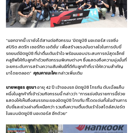
“นอกจากนี้ เรายังได้สานต่อกิจกรรม ‘มิตซูบิชิ มอเตอร์ส เรซซิ่ง
สปิริต สตรีท เซอร์กิต เอดิชั่น’ เพื่อสร้างแรงบันดาลใจในการขับขี่
รถยนต์มิตซูบิชิ ที่น่าตื่นเต้นเร้าใจ พร้อมมอบประสบการณ์สุดเอ็กซ์
คลูซีฟให้กับลูกค้าด้วยกิจกรรมพิเศษต่างๆ ซึ่งแสดงถึงความมุ่งมั่นที่
จะยกระดับการสร้างความสัมพันธ์ที่ดีกับลูกค้าที่เราให้ความสำคัญ
มาโดยตลอด”
คุณคาเนะโคะ
กล่าวเพิ่มเติม
นายพสุธร
สุขมา
อายุ 42 ปี เจ้าของรถ มิตซูบิชิ ไทรทัน ดับเบิ้ลแค็บ
หนึ่งในลูกค้าที่เข้าร่วมกิจกรรมนี้ กล่าวว่า “การแข่งขันรายการนี้ช่วย
แสดงให้เห็นถึงสมรรถนะของมิตซูบิชิ ไทรทัน ที่โดดเด่นทั้งในด้านการ
ขับขี่และช่วงล่างที่เหนือกว่า รวมถึงความตื่นเต้นเร้าใจสไตล์สปอร์ต
ในแบบมิตซูบิชิ มอเตอร์ส อีกด้วย”