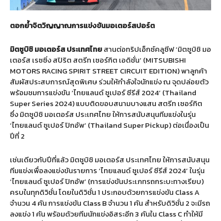
ตอกย้ำจิตวิญญาณการแข่งขันมอเตอร์สปอร์ต
มิตซูบิชิ
มอเตอร์ส
ประเทศไทย
สานต่อทริปเอ็กซ์คลูซีฟ ‘มิตซูบิชิ มอ
เตอร์ส เรซซิ่ง สปิริต สตรีท เซอร์กิต เอดิชั่น’ (MITSUBISHI
MOTORS RACING SPIRIT STREET CIRCUIT EDITION) พาลูกค้า
สัมผัสประสบการณ์สุดพิเศษ ร่วมให้กำลังใจนักแข่ง ณ จุดปล่อยตัว
พร้อมชมการแข่งขัน ‘ไทยแลนด์ ซูเปอร์ ซีรีส์ 2024’ (Thailand
Super Series 2024) แบบติดขอบสนามบางแสน สตรีท เซอร์กิต
ซึ่ง มิตซูบิชิ มอเตอร์ส ประเทศไทย ให้การสนับสนุนทีมแข่งในรุ่น
‘ไทยแลนด์ ซูเปอร์ ปิกอัพ’ (Thailand Super Pickup) ต่อเนื่องเป็น
ปีที่ 2
เช่นเดียวกับปีที่แล้ว มิตซูบิชิ มอเตอร์ส ประเทศไทย ให้การสนับสนุน
ทีมแข่งเพื่อลงแข่งขันรายการ ‘ไทยแลนด์ ซูเปอร์ ซีรีส์ 2024’ ในรุ่น
‘ไทยแลนด์ ซูเปอร์ ปิกอัพ’ (การแข่งขันประเภทรถกระบะทางเรียบ)
ครบในทุกดิวิชั่น โดยในดิวิชั่น 1 ประกอบด้วยการแข่งขัน Class A
จำนวน 4 คัน การแข่งขัน Class B จำนวน 1 คัน สำหรับดิวิชั่น 2 จะมีรถ
ลงแข่ง 1 คัน พร้อมด้วยทีมนักแข่งอิสระอีก 3 คันใน Class C ทำให้มี