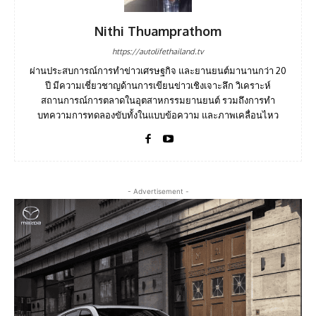
Nithi Thuamprathom
https://autolifethailand.tv
ผ่านประสบการณ์การทำข่าวเศรษฐกิจ และยานยนต์มานานกว่า 20
ปี มีความเชี่ยวชาญด้านการเขียนข่าวเชิงเจาะลึก วิเคราะห์
สถานการณ์การตลาดในอุตสาหกรรมยานยนต์ รวมถึงการทำ
บทความการทดลองขับทั้งในแบบข้อความ และภาพเคลื่อนไหว
- Advertisement -