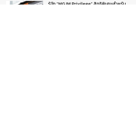
รู้จัก “MG IM Privilege” สิทธิพิเศษสำหรับ
ลูกค้าพรีเมี่ยมของแบรนด์เอ็มจี
August 5, 2026
สกู๊ปพิเศษ
สัมภาษณ์ประธานไทยฮอนด้าคนใหม่กับ
ภารกิจปั้นตลาดมอเตอร์ไซค์ไฟฟ้า
August 4, 2026
รายงานพิเศษ
Popular Categories
ข่าวรถยนต์
5377
ข่าวสาร
5247
รถใหม่
3283
ข่าวประชาสัมพันธ์
2149
Smart Life
554