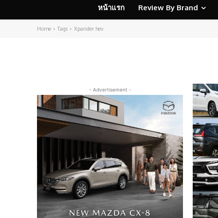
หน้าแรก
Review By Brand
Home
Tags
Xpander hev
- Advertisement -