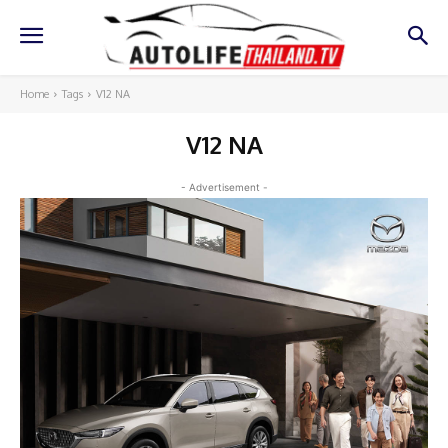
Home
Tags
V12 NA
V12 NA
- Advertisement -