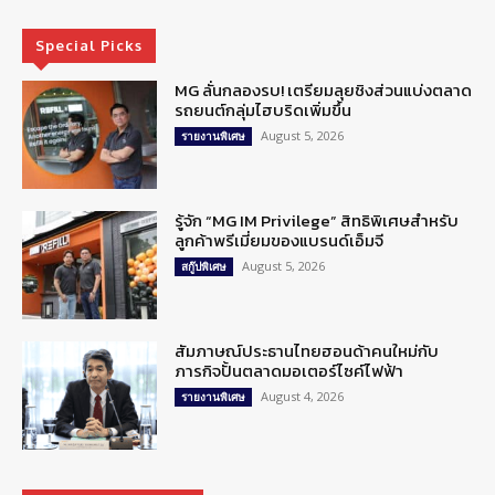
Special Picks
MG ลั่นกลองรบ! เตรียมลุยชิงส่วนแบ่งตลาด
รถยนต์กลุ่มไฮบริดเพิ่มขึ้น
August 5, 2026
รายงานพิเศษ
รู้จัก “MG IM Privilege” สิทธิพิเศษสำหรับ
ลูกค้าพรีเมี่ยมของแบรนด์เอ็มจี
August 5, 2026
สกู๊ปพิเศษ
สัมภาษณ์ประธานไทยฮอนด้าคนใหม่กับ
ภารกิจปั้นตลาดมอเตอร์ไซค์ไฟฟ้า
August 4, 2026
รายงานพิเศษ