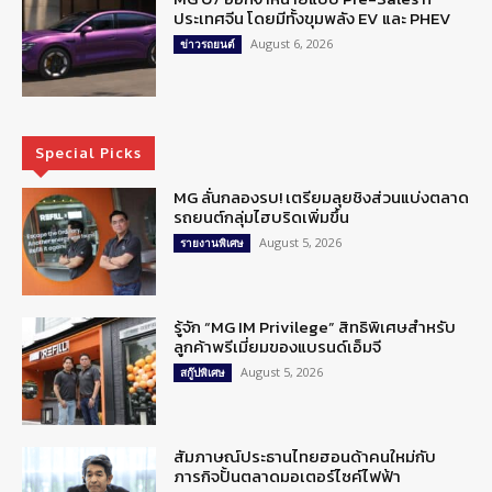
ประเทศจีน โดยมีทั้งขุมพลัง EV และ PHEV
August 6, 2026
ข่าวรถยนต์
Special Picks
MG ลั่นกลองรบ! เตรียมลุยชิงส่วนแบ่งตลาด
รถยนต์กลุ่มไฮบริดเพิ่มขึ้น
August 5, 2026
รายงานพิเศษ
รู้จัก “MG IM Privilege” สิทธิพิเศษสำหรับ
ลูกค้าพรีเมี่ยมของแบรนด์เอ็มจี
August 5, 2026
สกู๊ปพิเศษ
สัมภาษณ์ประธานไทยฮอนด้าคนใหม่กับ
ภารกิจปั้นตลาดมอเตอร์ไซค์ไฟฟ้า