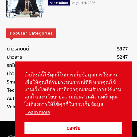
August 4, 2026
รายงานพิเศษ
Popular Categories
ข่าวรถยนต์
5377
ข่าวสาร
5247
รถใหม่
3283
ข่าวประชาสัมพันธ์
2149
เว็บไซต์นี้ใช้คุกกี้ในการเก็บข้อมูลการใช้งาน
Smart Life
554
เพื่อให้คุณได้รับประสบการณ์ที่ดี หากคุณใช้
Technology
541
งานเว็บไซต์ต่อ เราถือว่าคุณยอมรับการใช้งาน
คุกกี้ และนโยบายความเป็นส่วนตัว แต่ถ้าคุณ
Autolife Lifestyle
490
ไม่ต้องการให้ใช้คุกกี้ในการเก็บข้อมูล
Vehicle
389
Learn more
© Copyright 2021, All Rights Reserved Autolifethailand
ยอมรับ