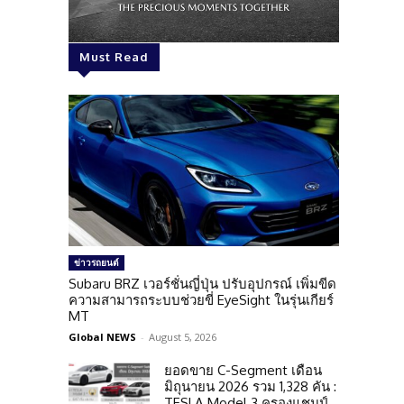
Must Read
ข่าวรถยนต์
Subaru BRZ เวอร์ชั่นญี่ปุ่น ปรับอุปกรณ์ เพิ่มขีด
ความสามารถระบบช่วยขี่ EyeSight ในรุ่นเกียร์
MT
Global NEWS
-
August 5, 2026
ยอดขาย C-Segment เดือน
มิถุนายน 2026 รวม 1,328 คัน :
TESLA Model 3 ครองแชมป์