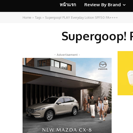
หน้าแรก
Review By Brand
Home
Tags
Supergoop! PLAY Everyday Lotion SPF50 PA++++
Supergoop! 
- Advertisement -