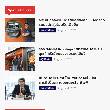
Special Picks
MG ลั่นกลองรบ! เตรียมลุยชิงส่วนแบ่งตลาด
รถยนต์กลุ่มไฮบริดเพิ่มขึ้น
August 5, 2026
รายงานพิเศษ
รู้จัก “MG IM Privilege” สิทธิพิเศษสำหรับ
ลูกค้าพรีเมี่ยมของแบรนด์เอ็มจี
August 5, 2026
สกู๊ปพิเศษ
สัมภาษณ์ประธานไทยฮอนด้าคนใหม่กับ
ภารกิจปั้นตลาดมอเตอร์ไซค์ไฟฟ้า
August 4, 2026
รายงานพิเศษ