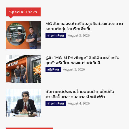
Special Picks
MG ลั่นกลองรบ! เตรียมลุยชิงส่วนแบ่งตลาด
รถยนต์กลุ่มไฮบริดเพิ่มขึ้น
August 5, 2026
รายงานพิเศษ
รู้จัก “MG IM Privilege” สิทธิพิเศษสำหรับ
ลูกค้าพรีเมี่ยมของแบรนด์เอ็มจี
August 5, 2026
สกู๊ปพิเศษ
สัมภาษณ์ประธานไทยฮอนด้าคนใหม่กับ
ภารกิจปั้นตลาดมอเตอร์ไซค์ไฟฟ้า
August 4, 2026
รายงานพิเศษ