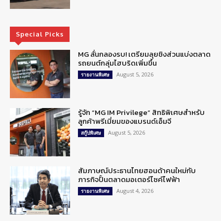
Special Picks
MG ลั่นกลองรบ! เตรียมลุยชิงส่วนแบ่งตลาด
รถยนต์กลุ่มไฮบริดเพิ่มขึ้น
August 5, 2026
รายงานพิเศษ
รู้จัก “MG IM Privilege” สิทธิพิเศษสำหรับ
ลูกค้าพรีเมี่ยมของแบรนด์เอ็มจี
August 5, 2026
สกู๊ปพิเศษ
สัมภาษณ์ประธานไทยฮอนด้าคนใหม่กับ
ภารกิจปั้นตลาดมอเตอร์ไซค์ไฟฟ้า
August 4, 2026
รายงานพิเศษ