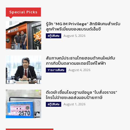
Special Picks
รู้จัก “MG IM Privilege” สิทธิพิเศษสำหรับ
ลูกค้าพรีเมี่ยมของแบรนด์เอ็มจี
August 5, 2026
สกู๊ปพิเศษ
สัมภาษณ์ประธานไทยฮอนด้าคนใหม่กับ
ภารกิจปั้นตลาดมอเตอร์ไซค์ไฟฟ้า
August 4, 2026
รายงานพิเศษ
ดีเดย์! เชื่อมโยงฐานข้อมูล “ใบสั่งจราจร”
ใครไม่จ่ายชะลอส่งมอบป้ายภาษี
August 1, 2026
สกู๊ปพิเศษ