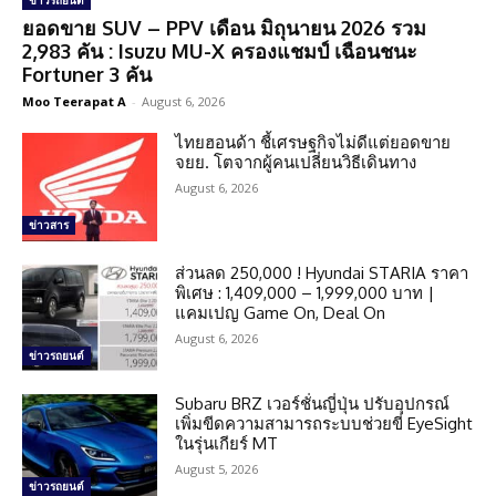
ข่าวรถยนต์
ยอดขาย SUV – PPV เดือน มิถุนายน 2026 รวม
2,983 คัน : Isuzu MU-X ครองแชมป์ เฉือนชนะ
Fortuner 3 คัน
Moo Teerapat A
-
August 6, 2026
ไทยฮอนด้า ชี้เศรษฐกิจไม่ดีแต่ยอดขาย
จยย. โตจากผู้คนเปลี่ยนวิธีเดินทาง
August 6, 2026
ข่าวสาร
ส่วนลด 250,000 ! Hyundai STARIA ราคา
พิเศษ : 1,409,000 – 1,999,000 บาท |
แคมเปญ Game On, Deal On
August 6, 2026
ข่าวรถยนต์
Subaru BRZ เวอร์ชั่นญี่ปุ่น ปรับอุปกรณ์
เพิ่มขีดความสามารถระบบช่วยขี่ EyeSight
ในรุ่นเกียร์ MT
August 5, 2026
ข่าวรถยนต์