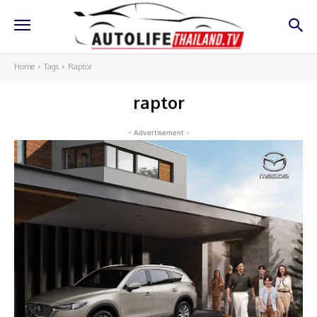
Home
Tags
Raptor
raptor
- Advertisement -