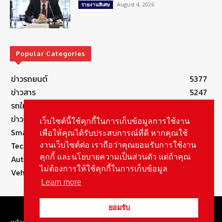
August 4, 2026
รายงานพิเศษ
Popular Categories
ข่าวรถยนต์
5377
ข่าวสาร
5247
รถใหม่
3283
ข่าวประชาสัมพันธ์
2149
เว็บไซต์นี้ใช้คุกกี้ในการเก็บข้อมูลการใช้งาน
Smart Life
554
เพื่อให้คุณได้รับประสบการณ์ที่ดี หากคุณใช้
Technology
541
งานเว็บไซต์ต่อ เราถือว่าคุณยอมรับการใช้งาน
คุกกี้ และนโยบายความเป็นส่วนตัว แต่ถ้าคุณ
Autolife Lifestyle
490
ไม่ต้องการให้ใช้คุกกี้ในการเก็บข้อมูล
Vehicle
389
Learn more
© Copyright 2021, All Rights Reserved Autolifethailand
ยอมรับ