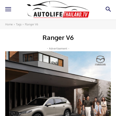
Home
Tags
Ranger V6
Ranger V6
- Advertisement -