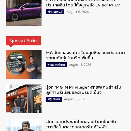
ประเทศจีน โดยมีทั้งขุมพลัง EV และ PHEV
August 6, 2026
ข่าวรถยนต์
Special Picks
MG ลั่นกลองรบ! เตรียมลุยชิงส่วนแบ่งตลาด
รถยนต์กลุ่มไฮบริดเพิ่มขึ้น
August 5, 2026
รายงานพิเศษ
รู้จัก “MG IM Privilege” สิทธิพิเศษสำหรับ
ลูกค้าพรีเมี่ยมของแบรนด์เอ็มจี
August 5, 2026
สกู๊ปพิเศษ
สัมภาษณ์ประธานไทยฮอนด้าคนใหม่กับ
ภารกิจปั้นตลาดมอเตอร์ไซค์ไฟฟ้า