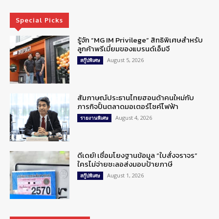
Special Picks
รู้จัก “MG IM Privilege” สิทธิพิเศษสำหรับ
ลูกค้าพรีเมี่ยมของแบรนด์เอ็มจี
August 5, 2026
สกู๊ปพิเศษ
สัมภาษณ์ประธานไทยฮอนด้าคนใหม่กับ
ภารกิจปั้นตลาดมอเตอร์ไซค์ไฟฟ้า
August 4, 2026
รายงานพิเศษ
ดีเดย์! เชื่อมโยงฐานข้อมูล “ใบสั่งจราจร”
ใครไม่จ่ายชะลอส่งมอบป้ายภาษี
August 1, 2026
สกู๊ปพิเศษ