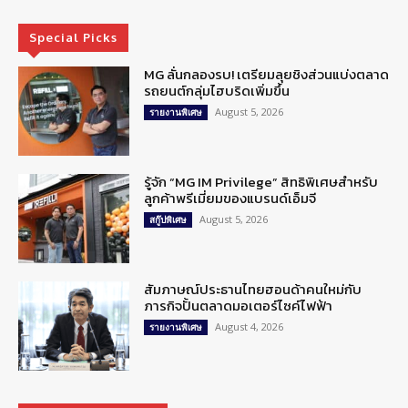
Special Picks
MG ลั่นกลองรบ! เตรียมลุยชิงส่วนแบ่งตลาด
รถยนต์กลุ่มไฮบริดเพิ่มขึ้น
August 5, 2026
รายงานพิเศษ
รู้จัก “MG IM Privilege” สิทธิพิเศษสำหรับ
ลูกค้าพรีเมี่ยมของแบรนด์เอ็มจี
August 5, 2026
สกู๊ปพิเศษ
สัมภาษณ์ประธานไทยฮอนด้าคนใหม่กับ
ภารกิจปั้นตลาดมอเตอร์ไซค์ไฟฟ้า
August 4, 2026
รายงานพิเศษ