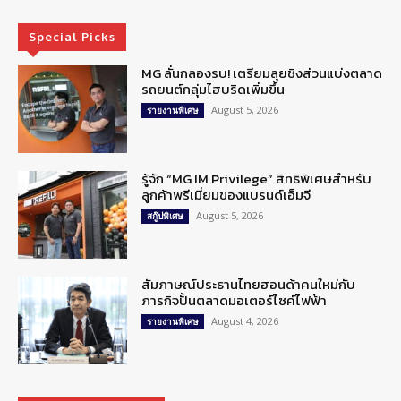
Special Picks
MG ลั่นกลองรบ! เตรียมลุยชิงส่วนแบ่งตลาด
รถยนต์กลุ่มไฮบริดเพิ่มขึ้น
August 5, 2026
รายงานพิเศษ
รู้จัก “MG IM Privilege” สิทธิพิเศษสำหรับ
ลูกค้าพรีเมี่ยมของแบรนด์เอ็มจี
August 5, 2026
สกู๊ปพิเศษ
สัมภาษณ์ประธานไทยฮอนด้าคนใหม่กับ
ภารกิจปั้นตลาดมอเตอร์ไซค์ไฟฟ้า
August 4, 2026
รายงานพิเศษ