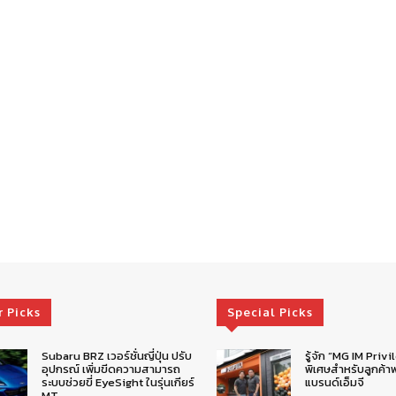
r Picks
Special Picks
Subaru BRZ เวอร์ชั่นญี่ปุ่น ปรับ
รู้จัก “MG IM Privi
อุปกรณ์ เพิ่มขีดความสามารถ
พิเศษสำหรับลูกค้าพ
ระบบช่วยขี่ EyeSight ในรุ่นเกียร์
แบรนด์เอ็มจี
MT