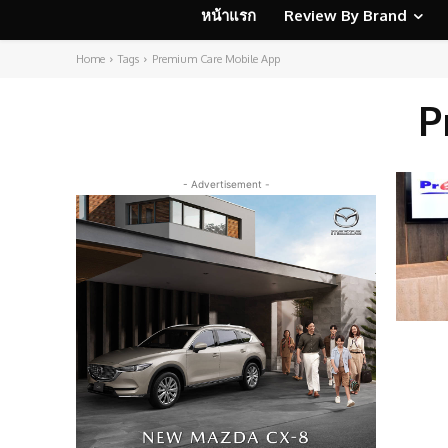
หน้าแรก
Review By Brand
Home
Tags
Premium Care Mobile App
P
- Advertisement -